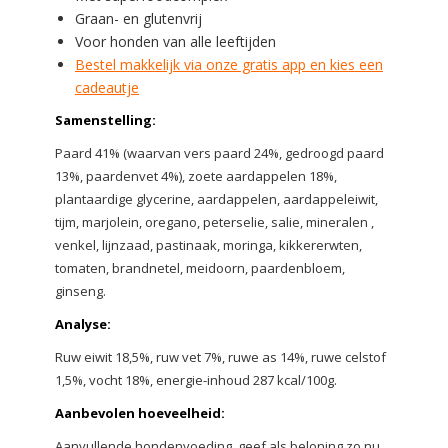
Graan- en glutenvrij
Voor honden van alle leeftijden
Bestel makkelijk via onze gratis app en kies een
cadeautje
Samenstelling:
Paard 41% (waarvan vers paard 24%, gedroogd paard
13%, paardenvet 4%), zoete aardappelen 18%,
plantaardige glycerine, aardappelen, aardappeleiwit,
tijm, marjolein, oregano, peterselie, salie, mineralen ,
venkel, lijnzaad, pastinaak, moringa, kikkererwten,
tomaten, brandnetel, meidoorn, paardenbloem,
ginseng.
Analyse:
Ruw eiwit 18,5%, ruw vet 7%, ruwe as 14%, ruwe celstof
1,5%, vocht 18%, energie-inhoud 287 kcal/100g.
Aanbevolen hoeveelheid:
Aanvullende hondenvoeding, geef als beloning zo nu