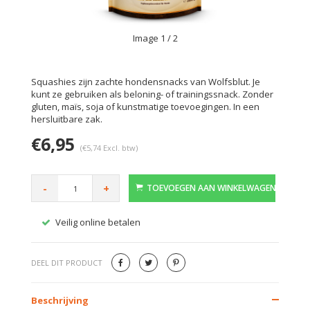
Image
1
/ 2
Squashies zijn zachte hondensnacks van Wolfsblut. Je
kunt ze gebruiken als beloning- of trainingssnack. Zonder
gluten, maïs, soja of kunstmatige toevoegingen. In een
hersluitbare zak.
€6,95
(€5,74 Excl. btw)
-
+
TOEVOEGEN AAN WINKELWAGEN
Veilig online betalen
Gratis
DEEL DIT PRODUCT
Beschrijving