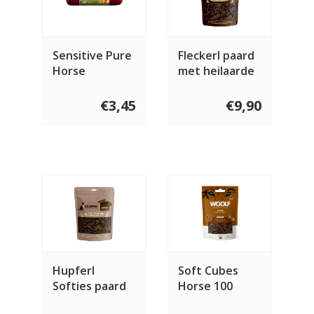
Sensitive Pure
Fleckerl paard
Horse
met heilaarde
150 gram
€3,45
€9,90
Hupferl
Soft Cubes
Softies paard
Horse 100
150 gram
gram