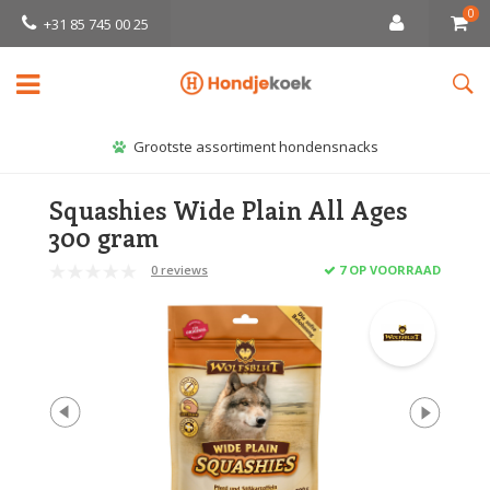
0
+31 85 745 00 25
Grootste assortiment hondensnacks
Squashies Wide Plain All Ages
300 gram
0 reviews
7 OP VOORRAAD