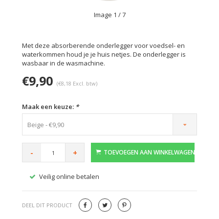
Image
1
/ 7
Met deze absorberende onderlegger voor voedsel- en
waterkommen houd je je huis netjes. De onderlegger is
wasbaar in de wasmachine.
€9,90
(€8,18 Excl. btw)
Maak een keuze:
*
Beige - €9,90
-
+
TOEVOEGEN AAN WINKELWAGEN
Veilig online betalen
Gratis
DEEL DIT PRODUCT