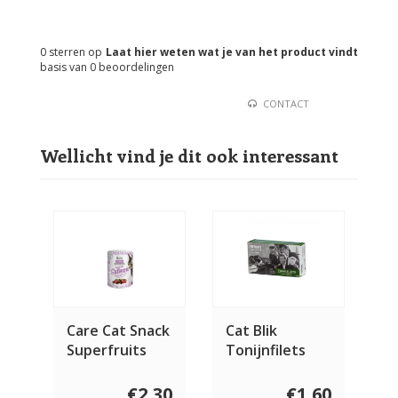
0
sterren op
Laat hier weten wat je van het product vindt
basis van
0
beoordelingen
CONTACT
Wellicht vind je dit ook interessant
Care Cat Snack
Cat Blik
Superfruits
Tonijnfilets
Zalm 100 gram
met Zalm 120
gram
€2,30
€1,60