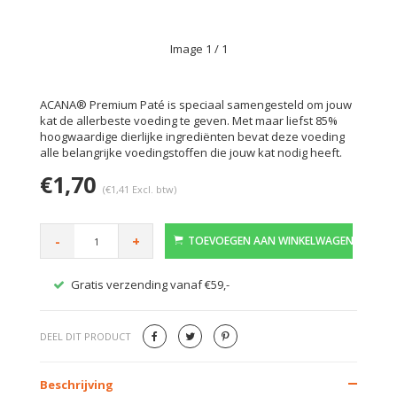
Image
1
/ 1
ACANA® Premium Paté is speciaal samengesteld om jouw
kat de allerbeste voeding te geven. Met maar liefst 85%
hoogwaardige dierlijke ingrediënten bevat deze voeding
alle belangrijke voedingstoffen die jouw kat nodig heeft.
€1,70
(€1,41 Excl. btw)
-
+
TOEVOEGEN AAN WINKELWAGEN
Gratis verzending vanaf €59,-
Veilig
DEEL DIT PRODUCT
Beschrijving