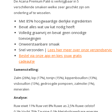
De Acana Premium Paté is verkrijgbaar in 5
verschillende smaken welke zeer geschikt zijn om
onderling af te wisselen.
Met 85% hoogwaardige dierlijke ingrediënten
Bevat alles wat uw kat nodig heeft
Volledig graanvrij en bevat geen onnodige
toevoegingen
Onweerstaanbare smaak
Snel verzonden |
Lees hier meer over onze verzendservi
Bestel via onze app en kies jouw gratis
cadeautje
Samenstelling:
Zalm (26%), kip (17%), tonijn (15%), kippenbouillon (13%),
visbouillon (13%), gedroogde pompoen, zalmolie (1%),
mineralen
Analyse:
Ruw eiwit 11% Ruw vet 8% Ruwe as 2,5% Ruwe celstof
0,1% Vocht 75% Taurine 0,1% Metaboliseerbare energie