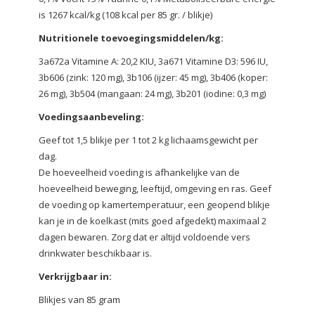
is 1267 kcal/kg (108 kcal per 85 gr. / blikje)
Nutritionele toevoegingsmiddelen/kg:
3a672a Vitamine A: 20,2 KIU, 3a671 Vitamine D3: 596 IU,
3b606 (zink: 120 mg), 3b106 (ijzer: 45 mg), 3b406 (koper:
26 mg), 3b504 (mangaan: 24 mg), 3b201 (iodine: 0,3 mg)
Voedingsaanbeveling:
Geef tot 1,5 blikje per 1 tot 2 kg lichaamsgewicht per
dag.
De hoeveelheid voeding is afhankelijke van de
hoeveelheid beweging, leeftijd, omgeving en ras. Geef
de voeding op kamertemperatuur, een geopend blikje
kan je in de koelkast (mits goed afgedekt) maximaal 2
dagen bewaren. Zorg dat er altijd voldoende vers
drinkwater beschikbaar is.
Verkrijgbaar in:
Blikjes van 85 gram