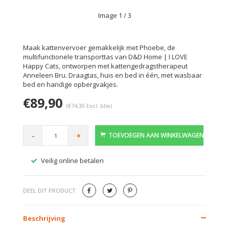
Image
1
/ 3
Maak kattenvervoer gemakkelijk met Phoebe, de
multifunctionele transporttas van D&D Home | I LOVE
Happy Cats, ontworpen met kattengedragstherapeut
Anneleen Bru. Draagtas, huis en bed in één, met wasbaar
bed en handige opbergvakjes.
€89,90
(€74,30 Excl. btw)
-
+
TOEVOEGEN AAN WINKELWAGEN
Veilig online betalen
Gratis
DEEL DIT PRODUCT
Beschrijving