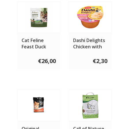
Cat Feline
Dashi Delights
Feast Duck
Chicken with
with Sardines
Salmon 70
1.5 KG
gram
€26,00
€2,30
Original
Call of Nature