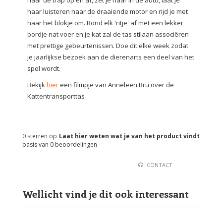
haar de trap op en af, zet je haar in de auto, laat je
haar luisteren naar de draaiende motor en rijd je met
haar het blokje om. Rond elk 'ritje' af met een lekker
bordje nat voer en je kat zal de tas stilaan associëren
met prettige gebeurtenissen. Doe dit elke week zodat
je jaarlijkse bezoek aan de dierenarts een deel van het
spel wordt.
Bekijk
hier
een filmpje van Anneleen Bru over de
Kattentransporttas
0
sterren op
Laat hier weten wat je van het product vindt
basis van
0
beoordelingen
CONTACT
Wellicht vind je dit ook interessant