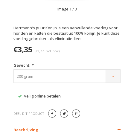
Image
1
/ 3
Herrmann's puur Konijn is een aanvullende voeding voor
honden en katten die bestaat uit 100% konijn. Je kunt deze
voeding gebruiken als eliminatiedieet.
€3,35
(€2,77 Excl. btw)
Gewicht:
*
200 gram
Veilig online betalen
Gratis
DEEL DIT PRODUCT
Beschrijving