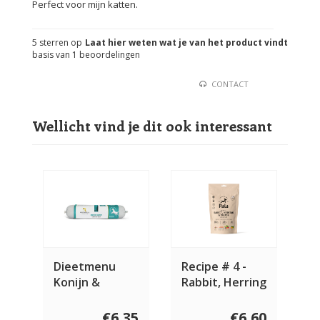
Perfect voor mijn katten.
5
sterren op
Laat hier weten wat je van het product vindt
basis van
1
beoordelingen
CONTACT
Wellicht vind je dit ook interessant
Dieetmenu
Recipe # 4 -
Konijn &
Rabbit, Herring
Kalkoen 2 x 400
& Salmon
gram
€6,35
€6,60