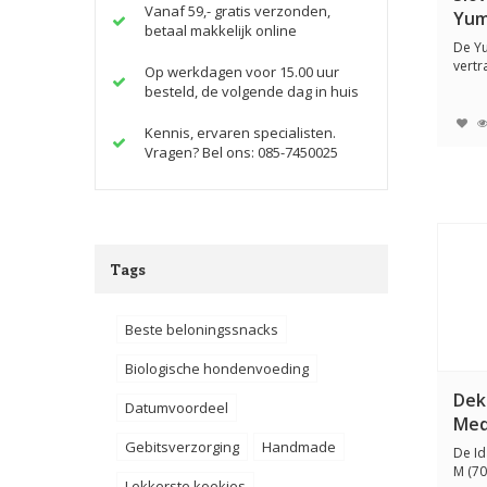
Vanaf 59,- gratis verzonden,
Yu
betaal makkelijk online
De Yu
vertr
Op werkdagen voor 15.00 uur
je hon
besteld, de volgende dag in huis
Kennis, ervaren specialisten.
Vragen? Bel ons: 085-7450025
Tags
Beste beloningssnacks
Biologische hondenvoeding
Dek
Datumvoordeel
Med
Gebitsverzorging
Handmade
De I
M (70
Lekkerste koekjes