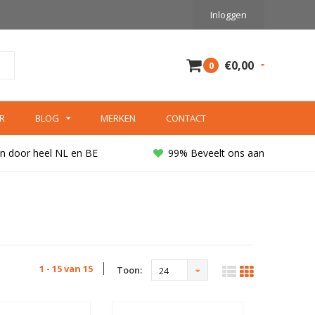
Inloggen
€0,00
0
R
BLOG
MERKEN
CONTACT
n door heel NL en BE
99% Beveelt ons aan
1 - 15 van 15
Toon:
24