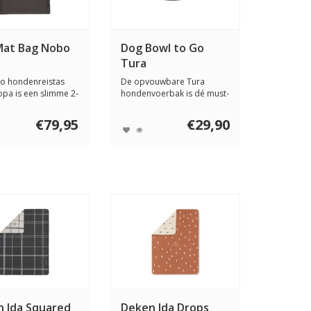
Mat Bag Nobo
Dog Bowl to Go
Tura
o hondenreistas
De opvouwbare Tura
opa is een slimme 2-
hondenvoerbak is dé must-
oss...
have voor onder...
€79,95
€29,90
 Ida Squared
Deken Ida Drops