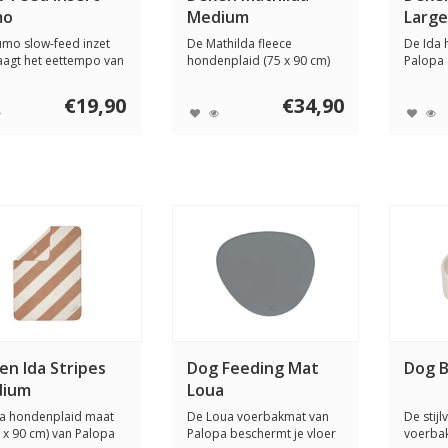
mo
Medium
Large
mo slow-feed inzet
De Mathilda fleece
De Ida 
aagt het eettempo van
hondenplaid (75 x 90 cm)
Palopa 
d e...
van Palopa is za...
warm, sti
€19,90
€34,90
en Ida Stripes
Dog Feeding Mat
Dog B
ium
Loua
da hondenplaid maat
De Loua voerbakmat van
De stijl
 x 90 cm) van Palopa
Palopa beschermt je vloer
voerbak