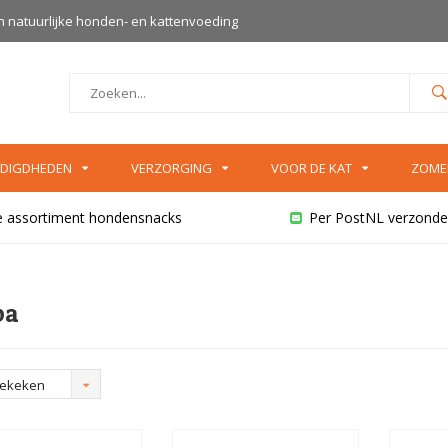
an natuurlijke honden- en kattenvoeding
DIGDHEDEN
VERZORGING
VOOR DE KAT
ZOME
e assortiment hondensnacks
Per PostNL verzonde
pa
bekeken