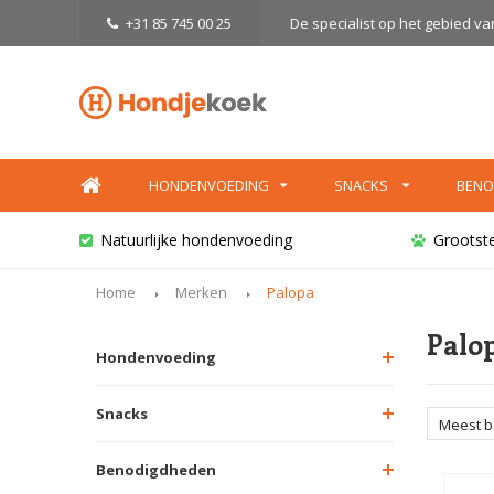
+31 85 745 00 25
De specialist op het gebied v
HONDENVOEDING
SNACKS
BENO
Natuurlijke hondenvoeding
Grootst
Home
Merken
Palopa
Palo
Hondenvoeding
Snacks
Meest 
Benodigdheden