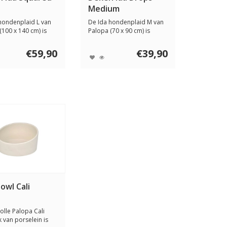
Medium
hondenplaid L van
De Ida hondenplaid M van
(100 x 140 cm) is
Palopa (70 x 90 cm) is
j...
stijlvol en ...
€59,90
€39,90
owl Cali
volle Palopa Cali
 van porselein is