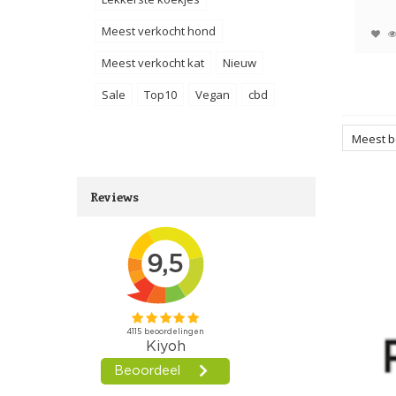
is zach
Meest verkocht hond
Meest verkocht kat
Nieuw
Sale
Top10
Vegan
cbd
Meest 
Reviews