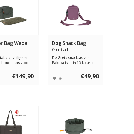
er Bag Weda
Dog Snack Bag
Greta L
abele, veilige en
De Greta snacktas van
lle hondentas voor
Palopa is er in 13 kleuren
to...
en combinee...
€149,90
€49,90