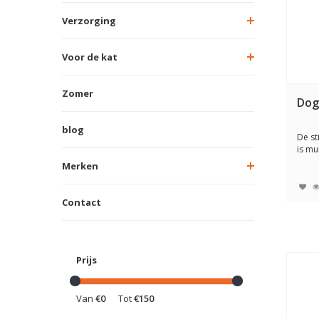
Verzorging
Voor de kat
Zomer
Dog
blog
De st
is mu
water
Merken
Contact
Prijs
Van
€0
Tot
€150