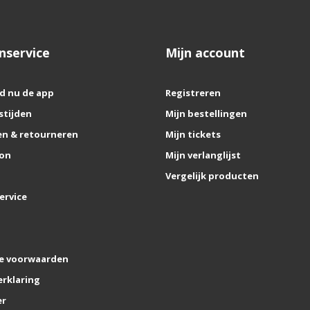
stoffen én milieuvriendelijk zijn 
Palopa online bestel
nservice
Mijn account
Palopa is een relatief nieuw mer
hondenliefhebbers. Wil je
Palopa 
uitgebreid assortiment en heb je j
d nu de app
Registreren
avontuurlijke wandeling of ontsp
stijden
Mijn bestellingen
n & retourneren
Mijn tickets
on
Mijn verlanglijst
Vergelijk producten
ervice
e voorwaarden
erklaring
er