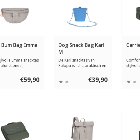
 Bum Bag Emma
Dog Snack Bag Karl
Carri
M
ijlvolle Emma snacktas
De Karl snacktas van
Comfort
ltifunctioneel,
Palopa is licht, praktisch en
stijlvo
afstot...
stijlvol....
honden 
€59,90
€39,90