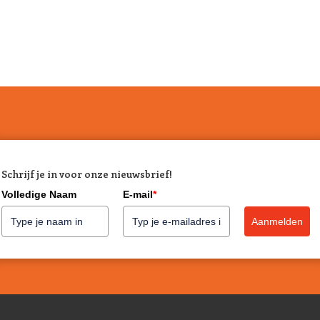
Slim design en duur
Palopa werkt met gerecycled pol
producten zijn ontworpen om lang 
snacktassen, voerbakken, opvou
met slimme extra's zoals poepz
voeringen. Alles is doordacht, ge
afgewerkt.
Praktisch én mooi
Of je nu een snacktas zoekt voor
Schrijf je in voor onze nieuwsbrief!
rugzak voor onderweg: Palopa weet
Volledige Naam
E-mail
*
De producten zijn niet alleen han
het minimalistische design passen 
Aanmelden
Diervriendelijk & gec
Palopa kiest bewust voor
PETA-a
bestanddelen, geen concessies a
OEKO-TEX® MADE IN GREEN-k