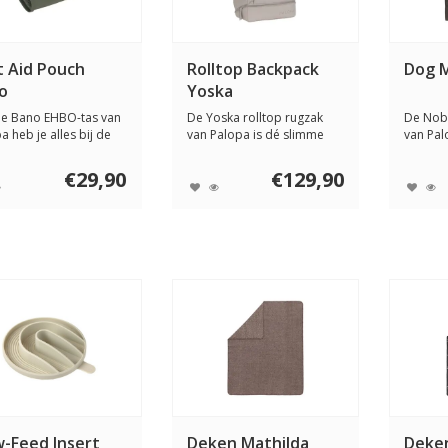
t Aid Pouch
Rolltop Backpack
Dog 
o
Yoska
de Bano EHBO-tas van
De Yoska rolltop rugzak
De Nob
a heb je alles bij de
van Palopa is dé slimme
van Pal
voo...
allrounder ...
in-1 opl
€29,90
€129,90
w-Feed Insert
Deken Mathilda
Deken