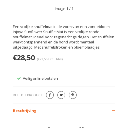
Image
1
/ 1
Een vrolijke snuffelmat in de vorm van een zonnebloem.
Injoya Sunflower Snuffle Mat is een vrolijke ronde
snuffelmat, ideaal voor regenachtige dagen. Het snuffelen
werkt ontspannend en de hond wordt mentaal
uitgedaagd. Met snuffelstroken en bloemblaadjes.
€28,50
(€23,55 Excl. btw)
Veilig online betalen
Gratis
DEEL DIT PRODUCT
Beschrijving