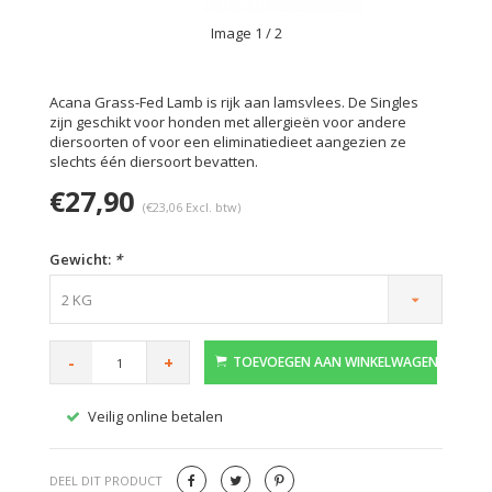
Image
1
/ 2
Acana Grass-Fed Lamb is rijk aan lamsvlees. De Singles
zijn geschikt voor honden met allergieën voor andere
diersoorten of voor een eliminatiedieet aangezien ze
slechts één diersoort bevatten.
€27,90
(€23,06 Excl. btw)
Gewicht:
*
2 KG
-
+
TOEVOEGEN AAN WINKELWAGEN
Veilig online betalen
Gratis
DEEL DIT PRODUCT