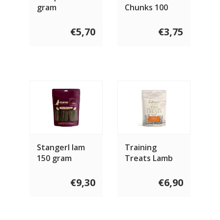
gram
Chunks 100
gram
€5,70
€3,75
Stangerl lam
Training
150 gram
Treats Lamb
€9,30
€6,90