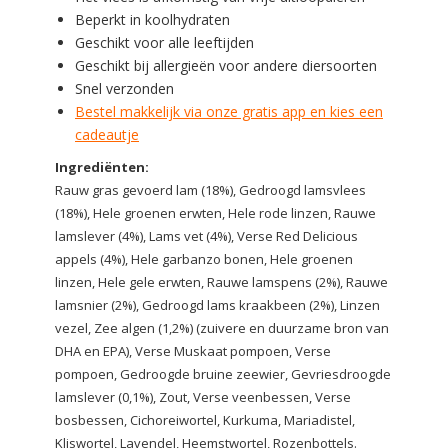
Beperkt in koolhydraten
Geschikt voor alle leeftijden
Geschikt bij allergieën voor andere diersoorten
Snel verzonden
Bestel makkelijk via onze gratis app en kies een
cadeautje
Ingrediënten:
Rauw gras gevoerd lam (18%), Gedroogd lamsvlees
(18%), Hele groenen erwten, Hele rode linzen, Rauwe
lamslever (4%), Lams vet (4%), Verse Red Delicious
appels (4%), Hele garbanzo bonen, Hele groenen
linzen, Hele gele erwten, Rauwe lamspens (2%), Rauwe
lamsnier (2%), Gedroogd lams kraakbeen (2%), Linzen
vezel, Zee algen (1,2%) (zuivere en duurzame bron van
DHA en EPA), Verse Muskaat pompoen, Verse
pompoen, Gedroogde bruine zeewier, Gevriesdroogde
lamslever (0,1%), Zout, Verse veenbessen, Verse
bosbessen, Cichoreiwortel, Kurkuma, Mariadistel,
Kliswortel, Lavendel, Heemstwortel, Rozenbottels.