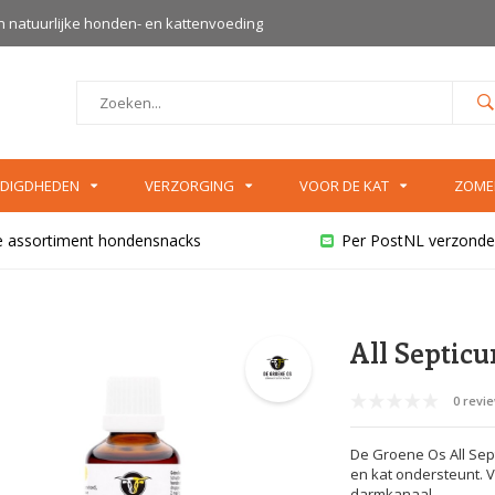
an natuurlijke honden- en kattenvoeding
DIGDHEDEN
VERZORGING
VOOR DE KAT
ZOME
e assortiment hondensnacks
Per PostNL verzonde
All Septic
0 revi
De Groene Os All Sep
en kat ondersteunt. 
darmkanaal.