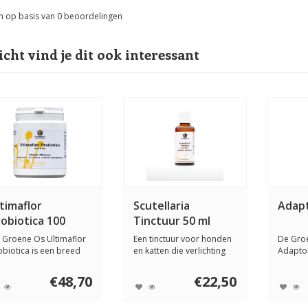
n op basis van
0
beoordelingen
icht vind je dit ook interessant
timaflor
Scutellaria
Adapt
obiotica 100
Tinctuur 50 ml
ram
 Groene Os Ultimaflor
Een tinctuur voor honden
De Gro
obiotica is een breed
en katten die verlichting
Adapton
epasbaar p...
geeft bij...
supple
ashwaga
€48,70
€22,50