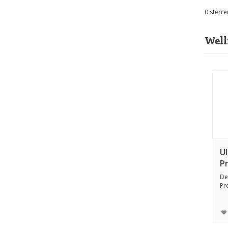
0
sterre
Well
Ul
Pr
g
De
Pr
to