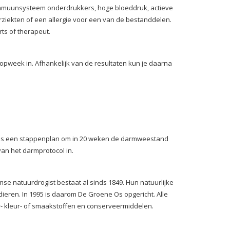
immuunsysteem onderdrukkers, hoge bloeddruk, actieve
erziekten of een allergie voor een van de bestanddelen.
rts of therapeut.
pweek in. Afhankelijk van de resultaten kun je daarna
l is een stappenplan om in 20 weken de darmweestand
 van het darmprotocol in.
se natuurdrogist bestaat al sinds 1849. Hun natuurlijke
ieren. In 1995 is daarom De Groene Os opgericht. Alle
r- kleur- of smaakstoffen en conserveermiddelen.