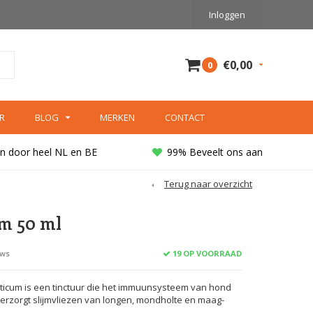
Inloggen
€0,00
0
R
BLOG
MERKEN
CONTACT
n door heel NL en BE
99% Beveelt ons aan
Terug naar overzicht
um 50 ml
19 OP VOORRAAD
ews
ticum is een tinctuur die het immuunsysteem van hond
Verzorgt slijmvliezen van longen, mondholte en maag-