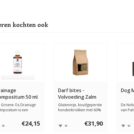
ren kochten ook
rainage
Darf bites -
Dog 
ompositum 50 ml
Volvoeding Zalm
 Groene Os Drainage
Glutenvrije, koudgeperste
De Nob
mpositum is een
hondenbrokken met 60%
van Pal
nctuur voor honden...
zalm en lam....
2-in-1 o
€24,15
€31,90