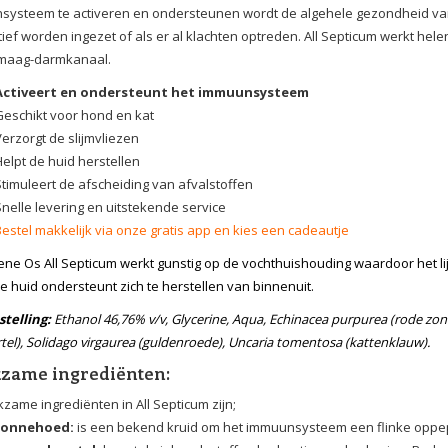
ysteem te activeren en ondersteunen wordt de algehele gezondheid van 
ief worden ingezet of als er al klachten optreden. All Septicum werkt hel
 maag-darmkanaal.
Activeert en ondersteunt het immuunsysteem
Geschikt voor hond en kat
Verzorgt de slijmvliezen
Helpt de huid herstellen
Stimuleert de afscheiding van afvalstoffen
Snelle levering en uitstekende service
Bestel makkelijk via onze gratis app en kies een cadeautje
ne Os All Septicum werkt gunstig op de vochthuishouding waardoor het lijf
e huid ondersteunt zich te herstellen van binnenuit.
telling:
Ethanol 46,76% v/v, Glycerine, Aqua, Echinacea purpurea (rode zo
tel), Solidago virgaurea (guldenroede), Uncaria tomentosa (kattenklauw).
zame ingrediënten:
zame ingrediënten in All Septicum zijn;
Zonnehoed:
is een bekend kruid om het immuunsysteem een flinke oppe