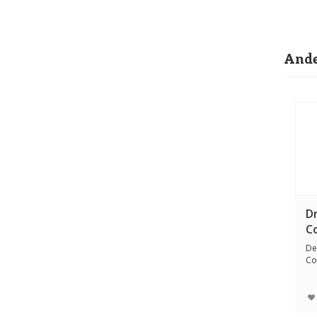
Ande
D
C
De
Co
ti