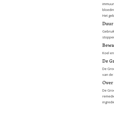
immuuna
bloedin
Het geb
Duur
Gebruik
stoppe
Bewa
Koel e
De G
De Groe
van de 
Over
De Groe
remedie
ingredi