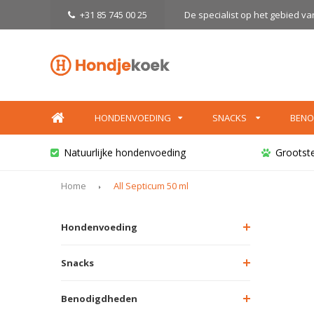
+31 85 745 00 25
De specialist op het gebied v
HONDENVOEDING
SNACKS
BENO
Natuurlijke hondenvoeding
Grootst
Home
All Septicum 50 ml
Hondenvoeding
Snacks
Benodigdheden