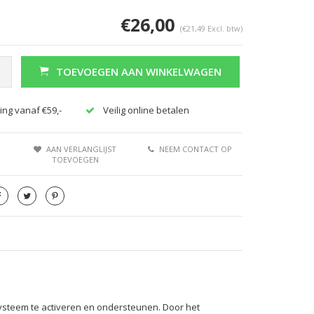
€26,00
(€21,49 Excl. btw)
TOEVOEGEN AAN WINKELWAGEN
ing vanaf €59,-
Veilig online betalen
AAN VERLANGLIJST
NEEM CONTACT OP
TOEVOEGEN
ysteem te activeren en ondersteunen. Door het