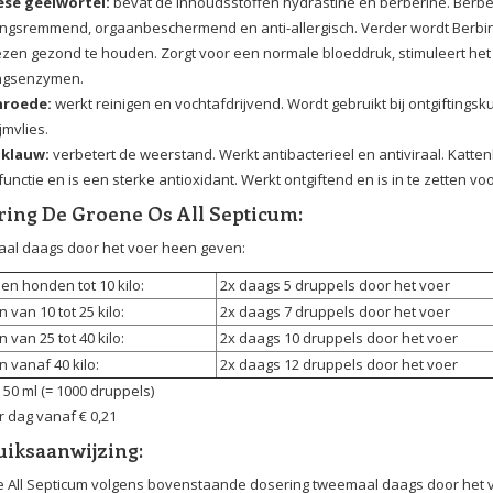
se geelwortel:
bevat de inhoudsstoffen hydrastine en berberine. Berb
ngsremmend, orgaanbeschermend en anti-allergisch. Verder wordt Berbine
iezen gezond te houden. Zorgt voor een normale bloeddruk, stimuleert h
ingsenzymen.
nroede:
werkt reinigen en vochtafdrijvend. Wordt gebruikt bij ontgiftings
jmvlies.
nklauw:
verbetert de weerstand. Werkt antibacterieel en antiviraal. Katt
unctie en is een sterke antioxidant. Werkt ontgiftend en is in te zetten v
ing De Groene Os All Septicum:
al daags door het voer heen geven:
en honden tot 10 kilo:
2x daags 5 druppels door het voer
van 10 tot 25 kilo:
2x daags 7 druppels door het voer
van 25 tot 40 kilo:
2x daags 10 druppels door het voer
vanaf 40 kilo:
2x daags 12 druppels door het voer
 50 ml (= 1000 druppels)
er dag vanaf € 0,21
uiksaanwijzing:
 All Septicum volgens bovenstaande dosering tweemaal daags door het voe