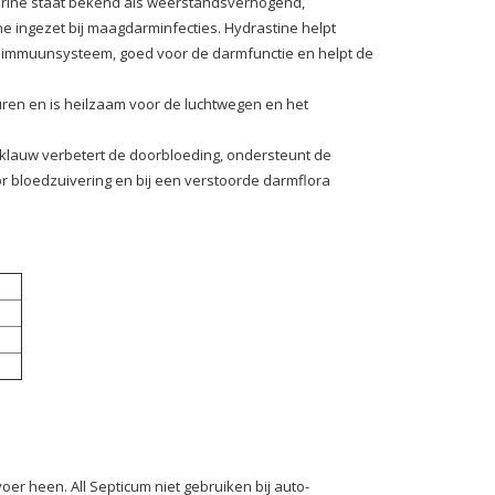
erine staat bekend als weerstandsverhogend,
 ingezet bij maagdarminfecties. Hydrastine helpt
et immuunsysteem, goed voor de darmfunctie en helpt de
kuren en is heilzaam voor de luchtwegen en het
enklauw verbetert de doorbloeding, ondersteunt de
oor bloedzuivering en bij een verstoorde darmflora
r heen. All Septicum niet gebruiken bij auto-