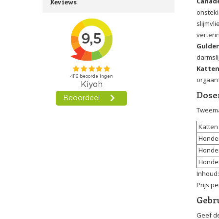
Canade
Reviews
onsteki
slijmvl
verter
Gulde
darmsli
Katte
orgaanf
Doser
Tweema
Katten 
Honden 
Honden 
Honden 
Inhoud:
Prijs p
Gebr
Geef de