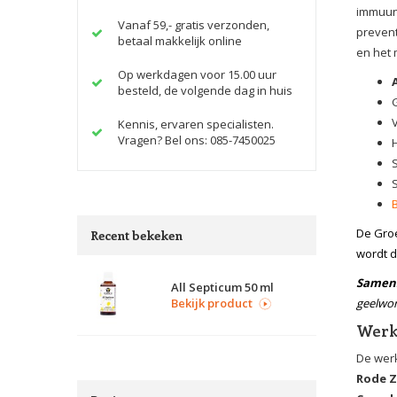
immuuns
Vanaf 59,- gratis verzonden,
prevent
betaal makkelijk online
en het
Op werkdagen voor 15.00 uur
besteld, de volgende dag in huis
Kennis, ervaren specialisten.
Vragen? Bel ons: 085-7450025
De Groe
Recent bekeken
wordt d
Samens
All Septicum 50 ml
Bekijk product
geelwor
Werk
De werk
Rode 