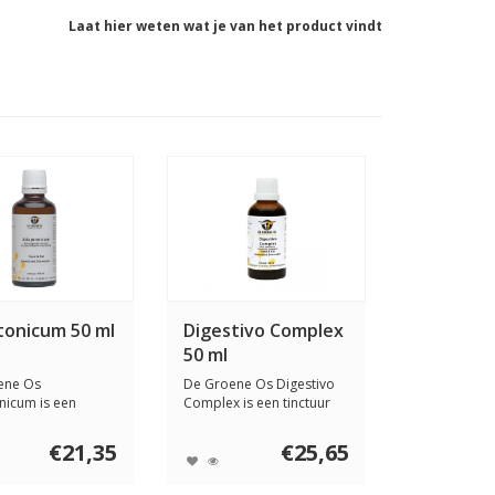
Laat hier weten wat je van het product vindt
onicum 50 ml
Digestivo Complex
50 ml
ene Os
De Groene Os Digestivo
icum is een
Complex is een tinctuur
ment met
voor een norm...
nda, e...
€21,35
€25,65