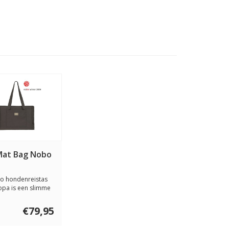
Mat Bag Nobo
o hondenreistas
opa is een slimme
ploss...
€79,95