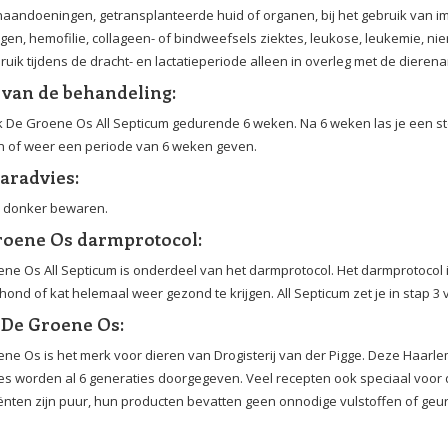
andoeningen, getransplanteerde huid of organen, bij het gebruik van 
gen, hemofilie, collageen- of bindweefsels ziektes, leukose, leukemie, ni
ruik tijdens de dracht- en lactatieperiode alleen in overleg met de dierena
 van de behandeling:
 De Groene Os All Septicum gedurende 6 weken. Na 6 weken las je een sto
n of weer een periode van 6 weken geven.
aradvies:
n donker bewaren.
roene Os darmprotocol:
ne Os All Septicum is onderdeel van het darmprotocol. Het darmprotoco
hond of kat helemaal weer gezond te krijgen. All Septicum zet je in stap 3
 De Groene Os:
ne Os is het merk voor dieren van Drogisterij van der Pigge. Deze Haarlem
s worden al 6 generaties doorgegeven. Veel recepten ook speciaal voor d
ënten zijn puur, hun producten bevatten geen onnodige vulstoffen of geu