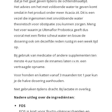
dat je het gaat geven tijdens de ochtendmaaltijd.
Het advies om het met voldoende water te geven komt
omdat in het product onder meer Acacia zit. Dit is een
vezel die ingenomen met onvoldoende water
theoretisch voor obstipatie zou kunnen zorgen. Meng
het voer waarin je Ultimaflor Probiotica geeft dus
vooral met een flinke scheut water en bouw de
dosering ook om dezelfde reden rustig in een week tijd
op.
Bij gebruik van medicatie of andere supplementen ten
minste 4 uur tussen de innames laten i.v.m. een
vertraagde opname.
Voor honden en katten vanaf 3 maanden tot 1 jaar kun
je de halve dosering aanhouden.
Niet gebruiken tijdens dracht. Bij lactatie in overleg.
Nadere uitleg over de ingrediënten:
FOS
FOS is kort voor fructo-oligosacchariden en