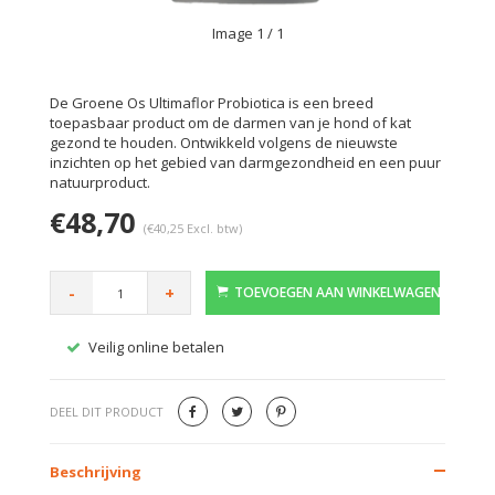
Image
1
/ 1
De Groene Os Ultimaflor Probiotica is een breed
toepasbaar product om de darmen van je hond of kat
gezond te houden. Ontwikkeld volgens de nieuwste
inzichten op het gebied van darmgezondheid en een puur
natuurproduct.
€48,70
(€40,25 Excl. btw)
-
+
TOEVOEGEN AAN WINKELWAGEN
Veilig online betalen
Gratis
DEEL DIT PRODUCT
Beschrijving