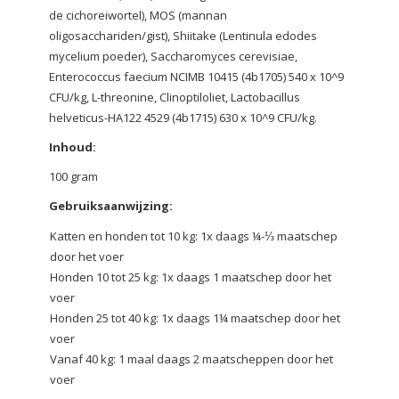
de cichoreiwortel), MOS (mannan
oligosacchariden/gist), Shiitake (Lentinula edodes
mycelium poeder), Saccharomyces cerevisiae,
Enterococcus faecium NCIMB 10415 (4b1705) 540 x 10^9
CFU/kg, L-threonine, Clinoptiloliet, Lactobacillus
helveticus-HA122 4529 (4b1715) 630 x 10^9 CFU/kg.
Inhoud:
100 gram
Gebruiksaanwijzing:
Katten en honden tot 10 kg: 1x daags ¼-⅓ maatschep
door het voer
Honden 10 tot 25 kg: 1x daags 1 maatschep door het
voer
Honden 25 tot 40 kg: 1x daags 1¼ maatschep door het
voer
Vanaf 40 kg: 1 maal daags 2 maatscheppen door het
voer