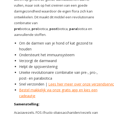
vullen, maar ook op het creëren van een goede
darmgezondheid waardoor de eigen flora zich kan
ontwikkelen. Dit maakt dit middel een revolutionaire
combinatie van
pre
biotica,
pro
biotica,
post
biotica,
para
biotica en
aanvullende stoffen.
Om de darmen van je hond of kat gezond te
houden
Ondersteunt het immuunsysteem
Verzorgt de darmwand
Helpt de spijsverstering
Unieke revolutionaire combinatie van pre-, pro-,
post- en parabiotica
Snel verzonden |
Lees hier meer over onze verzendservi
Bestel makkelijk via onze gratis app en kies een
cadeautje
Samenstelling:
Acaciavezels, FOS (fructo oligosacchariden/vezels van