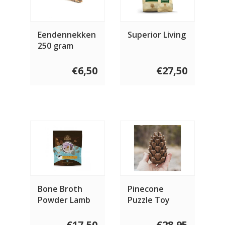
Eendennekken
Superior Living
250 gram
€6,50
€27,50
Bone Broth
Pinecone
Powder Lamb
Puzzle Toy
€17,50
€28,95