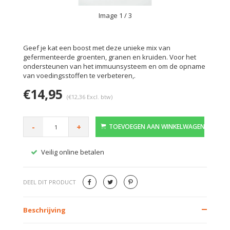
Image
1
/ 3
Geef je kat een boost met deze unieke mix van
gefermenteerde groenten, granen en kruiden. Voor het
ondersteunen van het immuunsysteem en om de opname
van voedingsstoffen te verbeteren,.
€14,95
(€12,36 Excl. btw)
-
+
TOEVOEGEN AAN WINKELWAGEN
Veilig online betalen
Gratis
DEEL DIT PRODUCT
Beschrijving