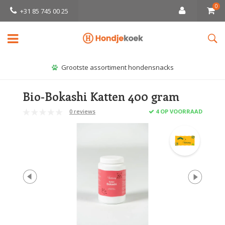
0
+31 85 745 00 25
Grootste assortiment hondensnacks
Bio-Bokashi Katten 400 gram
0 reviews
4 OP VOORRAAD