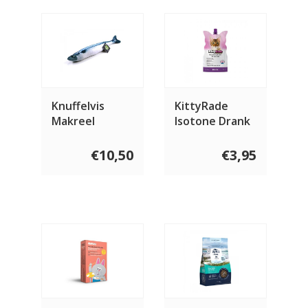
Knuffelvis
KittyRade
Makreel
Isotone Drank
met eend 250
ml
€10,50
€3,95