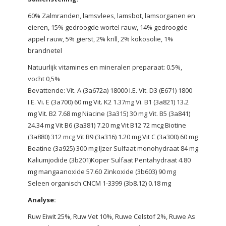
60% Zalmranden, lamsvlees, lamsbot, lamsorganen en
eieren, 15% gedroogde wortel rauw, 14% gedroogde
appel rauw, 5% gierst, 2% krill, 2% kokosolie, 1%
brandnetel
Natuurlijk vitamines en mineralen preparaat: 0.5%,
vocht 0,5%
Bevattende:
Vit. A (3a672a) 18000 I.E. Vit. D3 (E671) 1800
I.E. Vi. E (3a700) 60 mg Vit. K2 1.37mg Vi. B1 (3a821) 13.2
mg Vit. B2 7.68 mg Niacine (3a315) 30 mg Vit. B5 (3a841)
24.34 mg Vit B6 (3a381) 7.20 mg Vit B12 72 mcg Biotine
(3a880) 312 mcg Vit B9 (3a316) 1.20 mg Vit C (3a300) 60 mg
Beatine (3a925) 300 mg IJzer Sulfaat monohydraat 84 mg
Kaliumjodide (3b201)Koper Sulfaat Pentahydraat 4.80
mg mangaanoxide 57.60 Zinkoxide (3b603) 90 mg
Seleen organisch CNCM 1-3399 (3b8.12) 0.18 mg
Analyse:
Ruw Eiwit 25%, Ruw Vet 10%, Ruwe Celstof 2%, Ruwe As