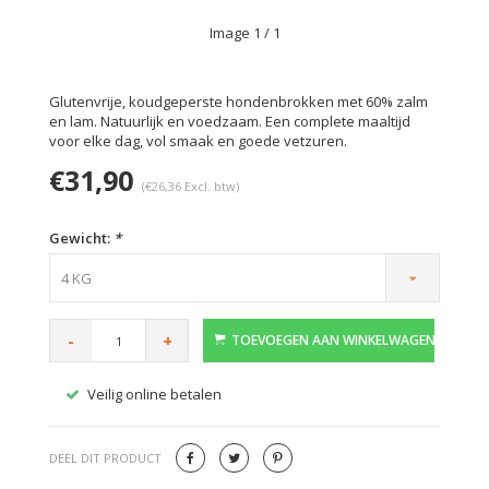
Image
1
/ 1
Glutenvrije, koudgeperste hondenbrokken met 60% zalm
en lam. Natuurlijk en voedzaam. Een complete maaltijd
voor elke dag, vol smaak en goede vetzuren.
€31,90
(€26,36 Excl. btw)
Gewicht:
*
4 KG
-
+
TOEVOEGEN AAN WINKELWAGEN
Veilig online betalen
Gratis
DEEL DIT PRODUCT