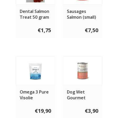
Dental Salmon
Sausages
Treat 50 gram
Salmon (small)
10 stuks
€1,75
€7,50
Omega 3 Pure
Dog Wet
Visolie
Gourmet
Capsules
Salmon &
Pheasant 400
€19,90
€3,90
gram