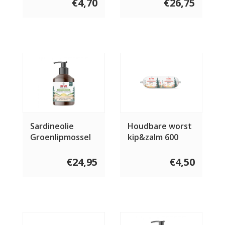
€4,70
€26,75
Sardineolie
Houdbare worst
Groenlipmossel
kip&zalm 600
& Haaikraakbeen
gram
€24,95
€4,50