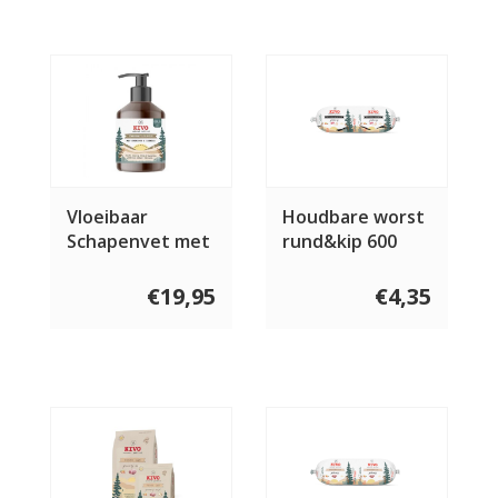
Vloeibaar
Houdbare worst
Schapenvet met
rund&kip 600
Knoflook 500 ml
gram
€19,95
€4,35