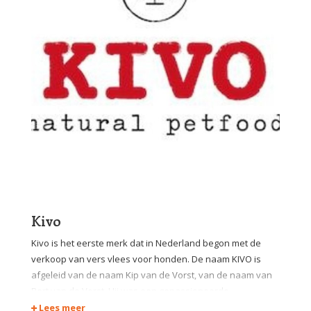
Kivo
Kivo is het eerste merk dat in Nederland begon met de
verkoop van vers vlees voor honden. De naam KIVO is
afgeleid van de naam Kip van de Vorst, van de naam van
Bert van de Vorst. Hij was een gepassioneerde
hondenfokker met veel liefde voor zijn dieren. Hij
Lees meer