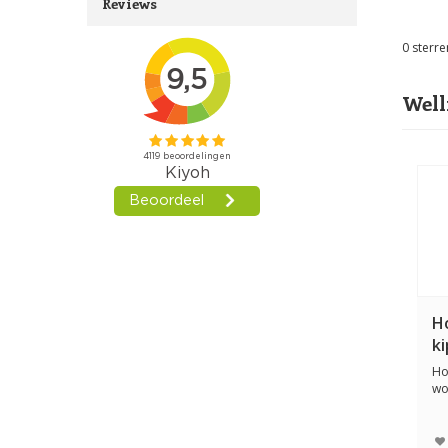
Reviews
0
sterre
Well
H
k
Ho
wo
ge