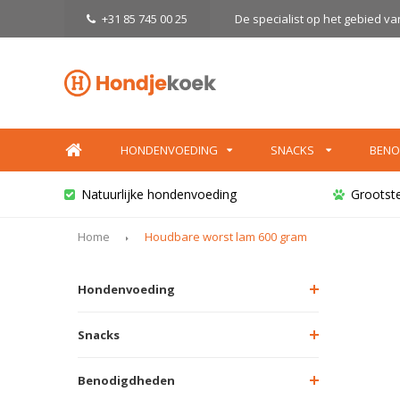
+31 85 745 00 25
De specialist op het gebied v
HONDENVOEDING
SNACKS
BENO
Natuurlijke hondenvoeding
Grootst
Home
Houdbare worst lam 600 gram
Hondenvoeding
Snacks
Benodigdheden