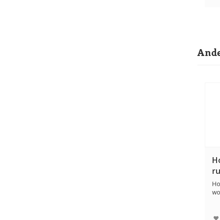
Ande
H
r
Ho
wo
ge