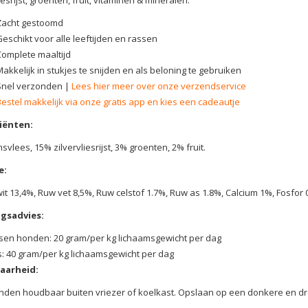
Zacht gestoomd
Geschikt voor alle leeftijden en rassen
Complete maaltijd
akkelijk in stukjes te snijden en als beloning te gebruiken
Snel verzonden |
Lees hier meer over onze verzendservice
Bestel makkelijk via onze gratis app en kies een cadeautje
iënten:
svlees, 15% zilvervliesrijst, 3% groenten, 2% fruit.
e:
it 13,4%, Ruw vet 8,5%, Ruw celstof 1.7%, Ruw as 1.8%, Calcium 1%, Fosfor 
gsadvies:
en honden: 20 gram/per kg lichaamsgewicht per dag
: 40 gram/per kg lichaamsgewicht per dag
aarheid:
den houdbaar buiten vriezer of koelkast. Opslaan op een donkere en dr