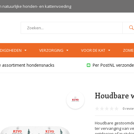
an natuurlijke honden- en kattenvoeding
DIGDHEDEN
VERZORGING
VOOR DE KAT
ZOME
e assortiment hondensnacks
Per PostNL verzonde
Houdbare w
0 revi
Houdbare gestoomde w
ter vervanging van ve
ontdooien of in stukj