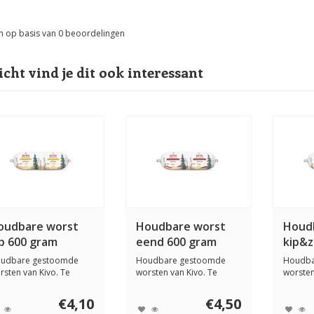
n op basis van
0
beoordelingen
icht vind je dit ook interessant
oudbare worst
Houdbare worst
Houd
ip 600 gram
eend 600 gram
kip&z
udbare gestoomde
Houdbare gestoomde
Houdba
rsten van Kivo. Te
worsten van Kivo. Te
worsten
bruiken als comple...
gebruiken als comple...
gebruik
€4,10
€4,50