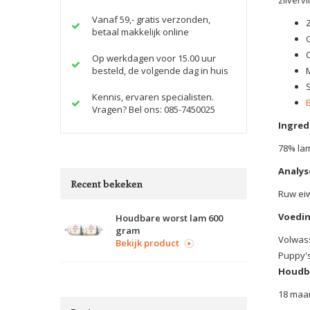
Vanaf 59,- gratis verzonden,
betaal makkelijk online
Op werkdagen voor 15.00 uur
besteld, de volgende dag in huis
M
Kennis, ervaren specialisten.
Vragen? Bel ons: 085-7450025
Ingred
78% lam
Analys
Recent bekeken
Ruw eiw
Voedin
Houdbare worst lam 600
gram
Volwass
Bekijk product
Puppy's
Houdb
18 maan