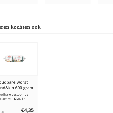
ren kochten ook
oudbare worst
und&kip 600 gram
udbare gestoomde
rsten van Kivo. Te
bruiken als comple...
€4,35