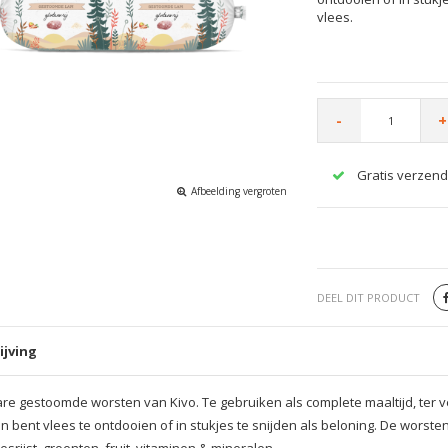
vlees.
-
+
Gratis verzend
Afbeelding vergroten
DEEL DIT PRODUCT
ijving
e gestoomde worsten van Kivo. Te gebruiken als complete maaltijd, ter v
n bent vlees te ontdooien of in stukjes te snijden als beloning. De worst
iesrijst, groenten, fruit, vitaminen & mineralen.