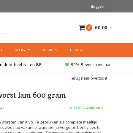
Inloggen
€0,00
0
R
BLOG
MERKEN
CONTACT
n door heel NL en BE
99% Beveelt ons aan
Terug naar overzicht
orst lam 600 gram
21 OP VOORRAAD
ews
orsten van Kivo. Te gebruiken als complete maaltijd,
rs vlees op vakantie, wanneer je vergeten bent vlees te
es te snijden als beloning. De worsten bevatten 80% vers