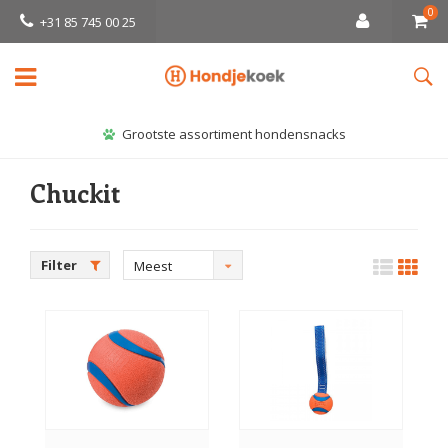
0
+31 85 745 00 25
Grootste assortiment hondensnacks
Chuckit
Filter
Meest
bekeken