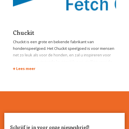
Chuckit
Chuckit is een grote en bekende fabrikant van
hondenspeelgoed. Het Chuckit speelgoed is voor mensen
net zo leuk als voor de honden, en zal u inspireren voor
een actieve en gezonde levensstijl voor uzelf en voor de
hond. Chuckit maakt vooral fantastisch hondenspeelgoed
Lees meer
voor de apporterende honden. Vaak is alleen al een glimp
van een Chuckit! ® speeltje genoeg om de hond helemaal
enthousiast te maken voor een apporteerspelletje.
Schrijf je in voor onze nieuwsbrief!