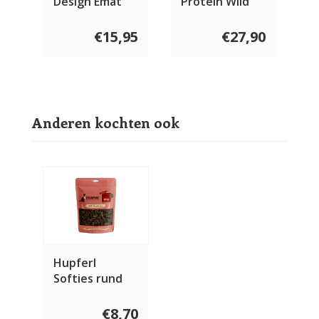
Design Emat
Protein Wild
Yellow
Prairie Dog
€15,95
€27,90
Anderen kochten ook
Hupferl
Softies rund
150 gram
€8,70