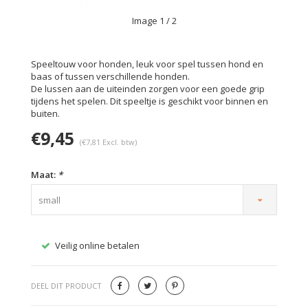
Image
1
/ 2
Speeltouw voor honden, leuk voor spel tussen hond en
baas of tussen verschillende honden.
De lussen aan de uiteinden zorgen voor een goede grip
tijdens het spelen. Dit speeltje is geschikt voor binnen en
buiten.
€9,45
(€7,81 Excl. btw)
Maat:
*
small
Veilig online betalen
Gratis
DEEL DIT PRODUCT