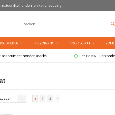
an natuurlijke honden- en kattenvoeding
DIGDHEDEN
VERZORGING
VOOR DE KAT
ZOME
e assortiment hondensnacks
Per PostNL verzonde
at
1
2
bekeken