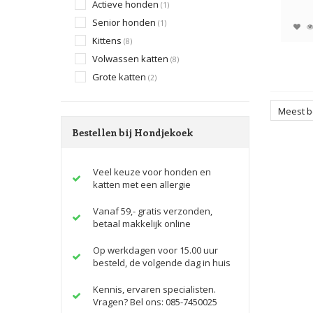
perfe
Actieve honden
(1)
Senior honden
(1)
Kittens
(8)
Volwassen katten
(8)
Grote katten
(2)
Meest 
Bestellen bij Hondjekoek
Veel keuze voor honden en
katten met een allergie
Vanaf 59,- gratis verzonden,
betaal makkelijk online
Op werkdagen voor 15.00 uur
besteld, de volgende dag in huis
Kennis, ervaren specialisten.
Vragen? Bel ons: 085-7450025