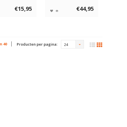
een...
Feeder en Lick ...
€15,95
€44,95
an 40
Producten per pagina:
24