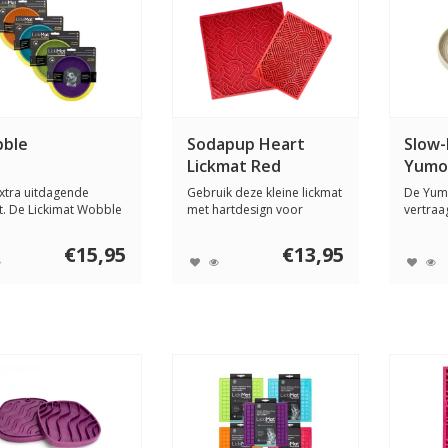
ble
Sodapup Heart
Slow-
Lickmat Red
Yumo
xtra uitdagende
Gebruik deze kleine lickmat
De Yumo
t. De Lickimat Wobble
met hartdesign voor
vertraa
raaien ...
kleinere hon...
je hond 
€15,95
€13,95