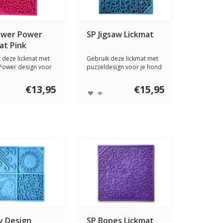
ower Power
SP Jigsaw Lickmat
at Pink
 deze lickmat met
Gebruik deze lickmat met
Power design voor
puzzeldesign voor je hond
 h...
door er e...
€13,95
€15,95
y Design
SP Bones Lickmat