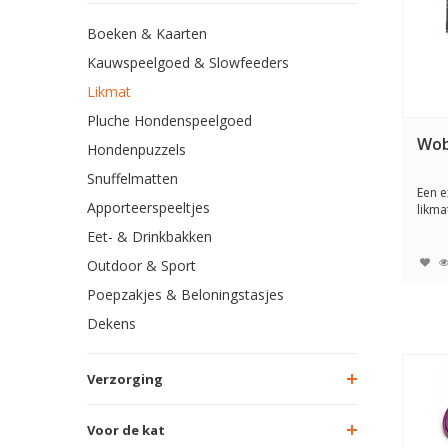
Boeken & Kaarten
Kauwspeelgoed & Slowfeeders
Likmat
Pluche Hondenspeelgoed
Wob
Hondenpuzzels
Snuffelmatten
Een e
Apporteerspeeltjes
likma
kan d
Eet- & Drinkbakken
Outdoor & Sport
Poepzakjes & Beloningstasjes
Dekens
Verzorging
Voor de kat