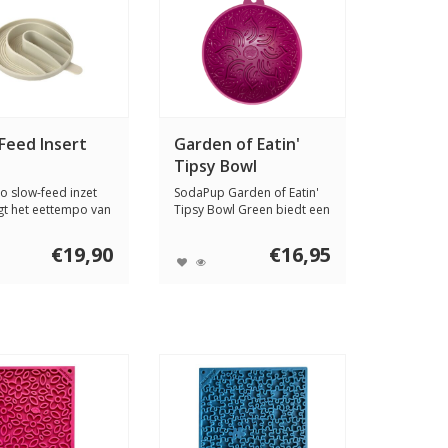
Feed Insert
Garden of Eatin'
Tipsy Bowl
 slow-feed inzet
SodaPup Garden of Eatin'
gt het eettempo van
Tipsy Bowl Green biedt een
e...
leuke en...
€19,90
€16,95