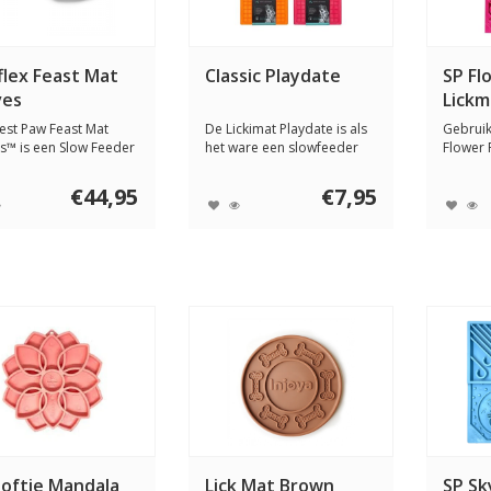
flex Feast Mat
Classic Playdate
SP Fl
es
Lickm
st Paw Feast Mat
De Lickimat Playdate is als
Gebruik
™ is een Slow Feeder
het ware een slowfeeder
Flower 
k Ma...
voor kle...
kleinere
€44,95
€7,95
Softie Mandala
Lick Mat Brown
SP Sk