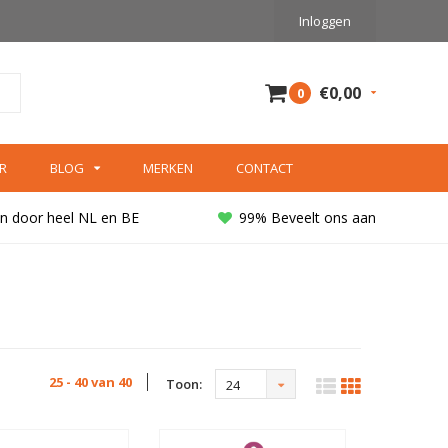
Inloggen
€0,00
0
R
BLOG
MERKEN
CONTACT
n door heel NL en BE
99% Beveelt ons aan
25 - 40 van 40
Toon:
24