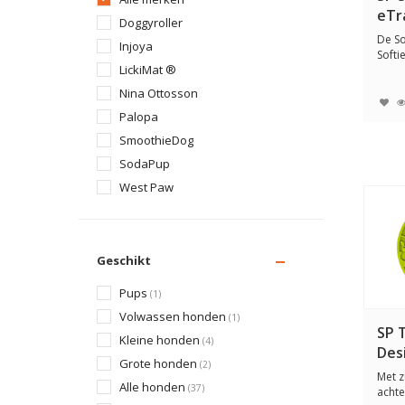
eTr
Doggyroller
De S
Injoya
Softi
LickiMat ®
antis
Nina Ottosson
Palopa
SmoothieDog
SodaPup
West Paw
Geschikt
Pups
(1)
Volwassen honden
(1)
SP T
Kleine honden
(4)
Des
Grote honden
(2)
Met 
Alle honden
(37)
achte