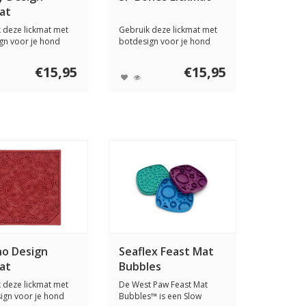
at
 deze lickmat met
Gebruik deze lickmat met
gn voor je hond
botdesign voor je hond
een ...
door er een ...
€15,95
€15,95
no Design
Seaflex Feast Mat
at
Bubbles
 deze lickmat met
De West Paw Feast Mat
ign voor je hond
Bubbles™ is een Slow