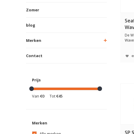
Zomer
Sea
blog
Wav
De We
Merken
Waves
en Lic
Contact
Prijs
Van
€0
Tot
€45
Merken
SP 
Alle merken