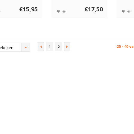
ct om a...
ondiepe, sma...
door er 
€15,95
€17,50
25 - 40 v
1
2
bekeken