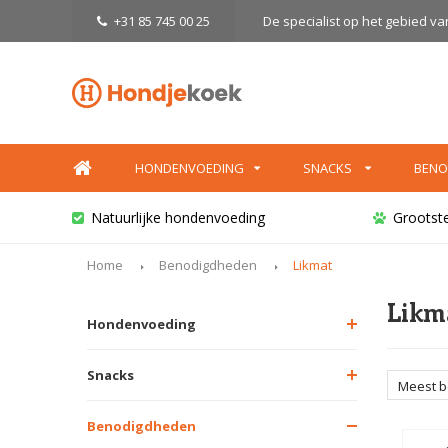
+31 85 745 00 25
De specialist op het gebied v
HONDENVOEDING
SNACKS
BENO
Natuurlijke hondenvoeding
Grootst
Home
Benodigdheden
Likmat
Likm
Hondenvoeding
Snacks
Meest 
Benodigdheden