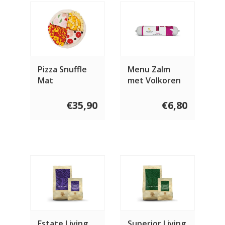
Pizza Snuffle
Menu Zalm
Mat
met Volkoren
Rijst 2 x 400
gram
€35,90
€6,80
Estate Living
Superior Living