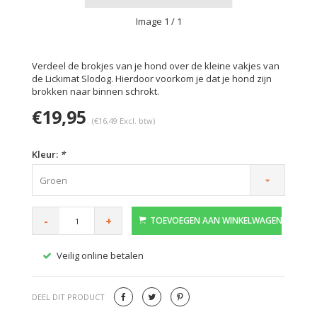
Image
1
/ 1
Verdeel de brokjes van je hond over de kleine vakjes van
de Lickimat Slodog. Hierdoor voorkom je dat je hond zijn
brokken naar binnen schrokt.
€19,95
(€16,49 Excl. btw)
Kleur:
*
Groen
-
+
TOEVOEGEN AAN WINKELWAGEN
Veilig online betalen
Gratis
DEEL DIT PRODUCT