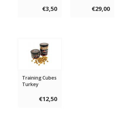
rode biet) 100
gram
€3,50
€29,00
Training Cubes
Turkey
€12,50