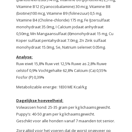
Vitamine B12 (Cyanocobalamine) 30 mcg, Vitamine B8
(biotine)100 mcg, Vitamine B9 (folinezuur) 0,5 mg,
Vitamine B4 (Choline-chloride) 175 mg, Fe IJzersulfaat
monohydraat 35.0mg, I Calcium jodaat anhydraat
0,50mg, Mn Mangaansulfaat (II)monohydraat 15 mg, Cu
Koper sulfaat pentahydraat 7.0mg, Zn Zink sulfaat
monohydraat 15.0mg, Se, Natrium seleniet 0.05mg.
Analyse:
Ruw eiwit 15,8% Ruw vet 12,5% Ruwe as 2,8% Ruwe
celstof 0,9% Vochtgehalte 62,8% Calcium (Ca) 0,55%
Fosfor (P) 0,39%
Metabolizable energie: 1830 ME Kcal/kg
Dagelijkse hoeveelheid:
Volwassen hond: 25-35 gram per kg lichaamsgewicht.
Puppy’s: 40-50 gram per kg lichaamsgewicht.
Geschikt voor alle honden vanaf 7 maanden tot senior.
Zorg altijd voor het voeren dat de worst ongeveer op