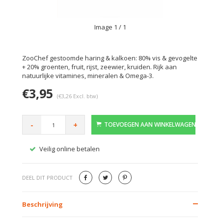
Image
1
/ 1
ZooChef gestoomde haring & kalkoen: 80% vis & gevogelte
+ 20% groenten, fruit, rijst, zeewier, kruiden. Rijk aan
natuurlijke vitamines, mineralen & Omega-3.
€3,95
(€3,26 Excl. btw)
-
+
TOEVOEGEN AAN WINKELWAGEN
Veilig online betalen
Gratis
DEEL DIT PRODUCT
Beschrijving