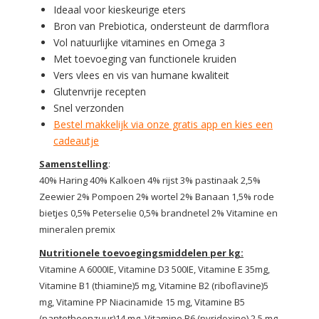
Ideaal voor kieskeurige eters
Bron van Prebiotica, ondersteunt de darmflora
Vol natuurlijke vitamines en Omega 3
Met toevoeging van functionele kruiden
Vers vlees en vis van humane kwaliteit
Glutenvrije recepten
Snel verzonden
Bestel makkelijk via onze gratis app en kies een
cadeautje
Samenstelling
:
40% Haring 40% Kalkoen 4% rijst 3% pastinaak 2,5%
Zeewier 2% Pompoen 2% wortel 2% Banaan 1,5% rode
bietjes 0,5% Peterselie 0,5% brandnetel 2% Vitamine en
mineralen premix
Nutritionele toevoegingsmiddelen per kg:
Vitamine A 6000IE, Vitamine D3 500IE, Vitamine E 35mg,
Vitamine B1 (thiamine)5 mg, Vitamine B2 (riboflavine)5
mg, Vitamine PP Niacinamide 15 mg, Vitamine B5
(pantotheenzuur)14 mg, Vitamine B6 (pyridoxine) 2,5 mg,