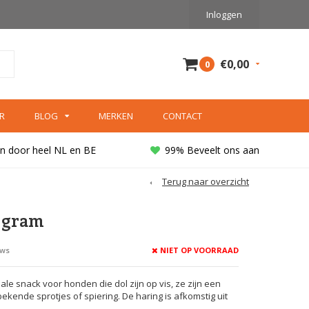
Inloggen
€0,00
0
R
BLOG
MERKEN
CONTACT
n door heel NL en BE
99% Beveelt ons aan
Terug naar overzicht
 gram
NIET OP VOORRAAD
ews
ale snack voor honden die dol zijn op vis, ze zijn een
bekende sprotjes of spiering. De haring is afkomstig uit