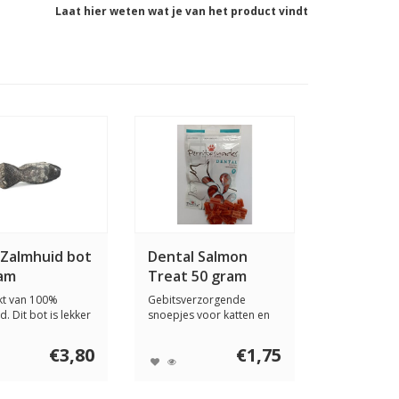
Laat hier weten wat je van het product vindt
 Zalmhuid bot
Dental Salmon
ram
Treat 50 gram
t van 100%
Gebitsverzorgende
. Dit bot is lekker
snoepjes voor katten en
at je ...
kleine hondjes. De...
€3,80
€1,75