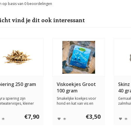
n op basis van
0
beoordelingen
icht vind je dit ook interessant
piering 250 gram
Viskoekjes Groot
Skinz
100 gram
40 g
yra spiering zijn
Smakelijke koekjes voor
Gemaak
etwatervisjes, kleiner
hond en kat van vis en
zalmhuid
 sprotjes. D...
erwt. De Petb...
taai, zod
€7,90
€3,50