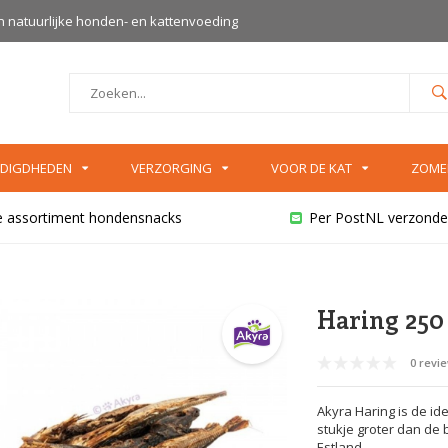
an natuurlijke honden- en kattenvoeding
DIGDHEDEN
VERZORGING
VOOR DE KAT
ZOME
e assortiment hondensnacks
Per PostNL verzonde
Haring 250
0 revi
Akyra Haring is de ide
stukje groter dan de 
Estland.