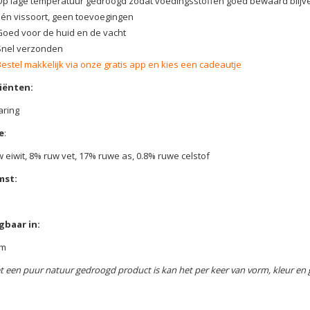
Op lage temperatuur gedroogd zodat voedingsstoffen goed bewaard blijv
Eén vissoort, geen toevoegingen
Goed voor de huid en de vacht
Snel verzonden
Bestel makkelijk via onze gratis app en kies een cadeautje
iënten:
aring
e
:
 eiwit, 8% ruw vet, 17% ruwe as, 0.8% ruwe celstof
mst:
gbaar in:
am
t een puur natuur gedroogd product is kan het per keer van vorm, kleur en g