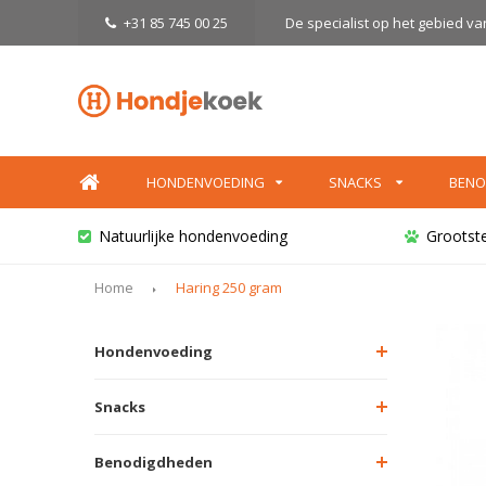
+31 85 745 00 25
De specialist op het gebied v
HONDENVOEDING
SNACKS
BENO
Natuurlijke hondenvoeding
Grootst
Home
Haring 250 gram
Hondenvoeding
Snacks
Benodigdheden