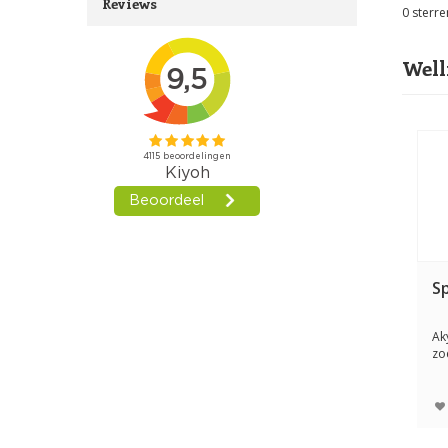
Reviews
0
sterre
Well
S
Ak
zo
dan