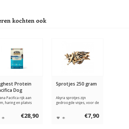
ren kochten ook
ighest Protein
Sprotjes 250 gram
cifica Dog
ana Pacifica rijk aan
Akyra sprotjes zijn
lm, haring en platvis
gedroogde visjes, voor de
vangen doo...
honden en katt...
€28,90
€7,90