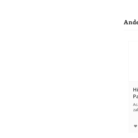
Ande
H
Pa
Ac
za
ge