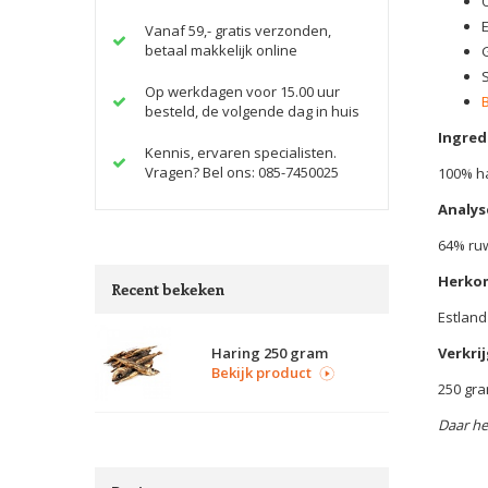
Vanaf 59,- gratis verzonden,
betaal makkelijk online
Op werkdagen voor 15.00 uur
besteld, de volgende dag in huis
Ingred
Kennis, ervaren specialisten.
Vragen? Bel ons: 085-7450025
100% h
Analys
64% ruw
Herko
Recent bekeken
Estland
Haring 250 gram
Verkrij
Bekijk product
250 gr
Daar he