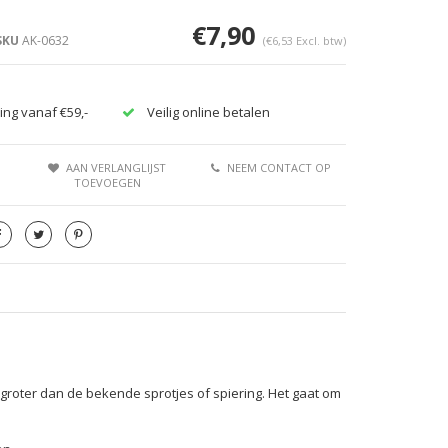
€7,90
SKU
AK-0632
(€6,53 Excl. btw)
ing vanaf €59,-
Veilig online betalen
AAN VERLANGLIJST
NEEM CONTACT OP
TOEVOEGEN
e groter dan de bekende sprotjes of spiering. Het gaat om