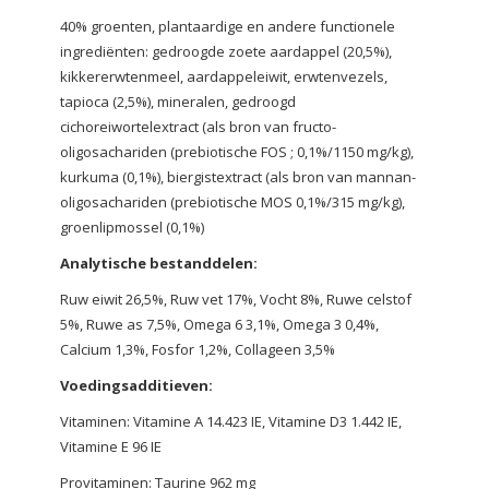
40% groenten, plantaardige en andere functionele
ingrediënten: gedroogde zoete aardappel (20,5%),
kikkererwtenmeel, aardappeleiwit, erwtenvezels,
tapioca (2,5%), mineralen, gedroogd
cichoreiwortelextract (als bron van fructo-
oligosachariden (prebiotische FOS ; 0,1%/1150 mg/kg),
kurkuma (0,1%), biergistextract (als bron van mannan-
oligosachariden (prebiotische MOS 0,1%/315 mg/kg),
groenlipmossel (0,1%)
Analytische bestanddelen:
Ruw eiwit 26,5%, Ruw vet 17%, Vocht 8%, Ruwe celstof
5%, Ruwe as 7,5%, Omega 6 3,1%, Omega 3 0,4%,
Calcium 1,3%, Fosfor 1,2%, Collageen 3,5%
Voedingsadditieven:
Vitaminen: Vitamine A 14.423 IE, Vitamine D3 1.442 IE,
Vitamine E 96 IE
Provitaminen: Taurine 962 mg