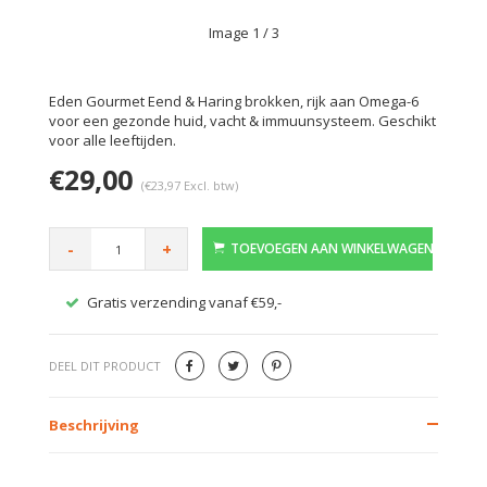
Image
1
/ 3
Eden Gourmet Eend & Haring brokken, rijk aan Omega-6
voor een gezonde huid, vacht & immuunsysteem. Geschikt
voor alle leeftijden.
€29,00
(€23,97 Excl. btw)
-
+
TOEVOEGEN AAN WINKELWAGEN
Gratis verzending vanaf €59,-
Veilig
DEEL DIT PRODUCT
Beschrijving