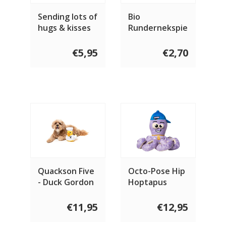
Sending lots of
Bio
hugs & kisses
Rundernekspier
(Geelhaar)
€5,95
€2,70
Quackson Five
Octo-Pose Hip
- Duck Gordon
Hoptapus
Quacksay
€11,95
€12,95