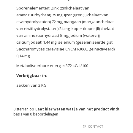
Sporenelementen: Zink (zinkchelaat van
aminozuurhydraat) 79 mg, ijzer (ijzer (II) chelaat van
eiwithydrolystaten) 72 mg, mangaan (mangaanchelaat
van eiwithydrolystaten) 24 mg, koper (koper (II) chelaat
van aminozuurhydraat) 6 mg, jodium (watervrij
calciumjodaat) 1,44 mg, selenium (geseleniseerde gist
Saccharomyces cerevisiae CNCM I-3060, geïnactiveerd)
0,14 mg
Metaboliseerbare energie: 372 kCal/100
Verkrijgbaar in:
zakken van 2 KG
0
sterren op
Laat hier weten wat je van het product vindt
basis van
0
beoordelingen
CONTACT