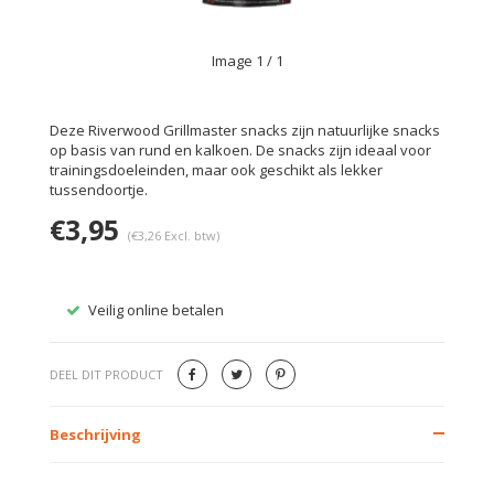
Image
1
/ 1
Deze Riverwood Grillmaster snacks zijn natuurlijke snacks
op basis van rund en kalkoen. De snacks zijn ideaal voor
trainingsdoeleinden, maar ook geschikt als lekker
tussendoortje.
€3,95
(€3,26 Excl. btw)
Veilig online betalen
Gratis
DEEL DIT PRODUCT
Beschrijving