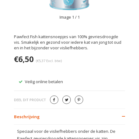
Image
1
/ 1
Pawfect Fish kattensnoepjes van 100% gevriesdroogde
vis. Smakelijk en gezond voor iedere kat van jong tot oud
en in het bijzonder voor visliefhebbers.
€6,50
(€5,37 Excl. btw)
Veilig online betalen
Gratis
DEEL DIT PRODUCT
Beschrijving
Speciaal voor de visliefhebbers onder de katten. De
Pawfect gevriesdroogde kattensnoepjes vis zijn