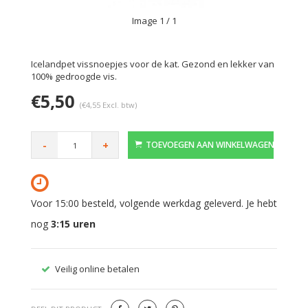
Image
1
/ 1
Icelandpet vissnoepjes voor de kat. Gezond en lekker van
100% gedroogde vis.
€5,50
(€4,55 Excl. btw)
-
+
TOEVOEGEN AAN WINKELWAGEN
Voor 15:00 besteld, volgende werkdag geleverd. Je hebt
nog
3:15
uren
Veilig online betalen
Gratis