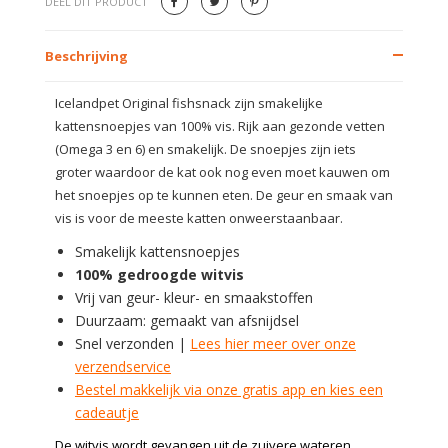
DEEL DIT PRODUCT
Beschrijving
Icelandpet Original fishsnack zijn smakelijke
kattensnoepjes van 100% vis. Rijk aan gezonde vetten
(Omega 3 en 6) en smakelijk. De snoepjes zijn iets
groter waardoor de kat ook nog even moet kauwen om
het snoepjes op te kunnen eten. De geur en smaak van
vis is voor de meeste katten onweerstaanbaar.
Smakelijk kattensnoepjes
100% gedroogde witvis
Vrij van geur- kleur- en smaakstoffen
Duurzaam: gemaakt van afsnijdsel
Snel verzonden |
Lees hier meer over onze
verzendservice
Bestel makkelijk via onze gratis app en kies een
cadeautje
De witvis wordt gevangen uit de zuivere wateren