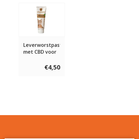
Leverworstpasta
met CBD voor
katten 75g
€4,50