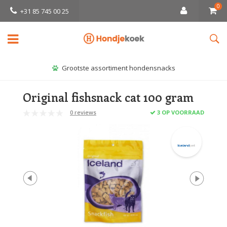
0
+31 85 745 00 25
Grootste assortiment hondensnacks
Original fishsnack cat 100 gram
0 reviews
3 OP VOORRAAD