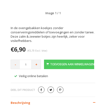
Image
1
/ 1
In de ovengebakken koekjes zonder
conserveringsmiddelen of toevoegingen en zonder tarwe.
Deze zalm & zeewier botjes zijn heerlijk, zeker voor
visliefhebbers.
€6,90
(€5,70 Excl. btw)
-
+
TOEVOEGEN AAN WINKELWAGEN
Veilig online betalen
Gratis
DEEL DIT PRODUCT
Beschrijving