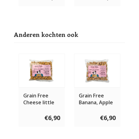
Anderen kochten ook
Grain Free
Grain Free
Cheese little
Banana, Apple
bones 400
& Blueberry
gram
bones 400
€6,90
€6,90
gram