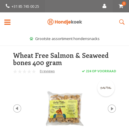
0
+31 85 745 00 25
Grootste assortiment hondensnacks
Wheat Free Salmon & Seaweed
bones 400 gram
0 reviews
224 OP VOORRAAD