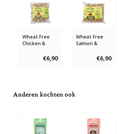
Wheat Free
Wheat Free
Chicken &
Salmon &
Herb bones
Seaweed
400 gram
bones 400
€6,90
€6,90
gram
Anderen kochten ook