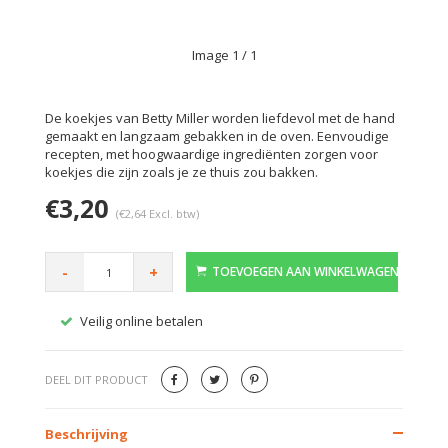
Image
1
/ 1
De koekjes van Betty Miller worden liefdevol met de hand
gemaakt en langzaam gebakken in de oven. Eenvoudige
recepten, met hoogwaardige ingrediënten zorgen voor
koekjes die zijn zoals je ze thuis zou bakken.
€3,20
(€2,64 Excl. btw)
-
+
TOEVOEGEN AAN WINKELWAGEN
Veilig online betalen
Gratis
DEEL DIT PRODUCT
Beschrijving