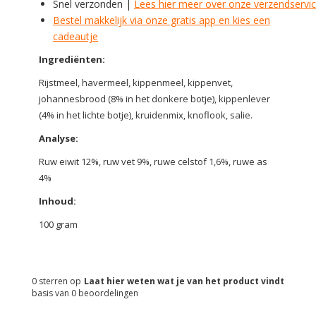
Snel verzonden |
Lees hier meer over onze verzendservi
Bestel makkelijk via onze gratis app en kies een
cadeautje
Ingrediënten:
Rijstmeel, havermeel, kippenmeel, kippenvet,
johannesbrood (8% in het donkere botje), kippenlever
(4% in het lichte botje), kruidenmix, knoflook, salie.
Analyse:
Ruw eiwit 12%, ruw vet 9%, ruwe celstof 1,6%, ruwe as
4%
Inhoud:
100 gram
0
sterren op
Laat hier weten wat je van het product vindt
basis van
0
beoordelingen