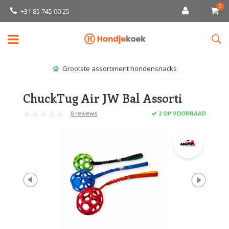
0
+31 85 745 00 25
Grootste assortiment hondensnacks
ChuckTug Air JW Bal Assorti
0 reviews
2 OP VOORRAAD