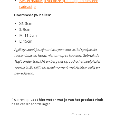
Bestel makkelijk via onze gratis app en kies een
cadeautje
Doorsnede JW ballen:
XS: 5cm
S: 9cm
M: 11,5cm
L: 15cm
Agilitoy speeltjes zijn ontworpen voor actief spelplezier
tussen baas en hond, niet om op te kauwen. Gebruik de
TugX onder toezicht en berg het op zodra het spelplezier
voorbij is. Zo blijft elk speelmoment met Agilitoy veilig en
bevredigend.
0
sterren op
Laat hier weten wat je van het product vindt
basis van
0
beoordelingen
CONTACT