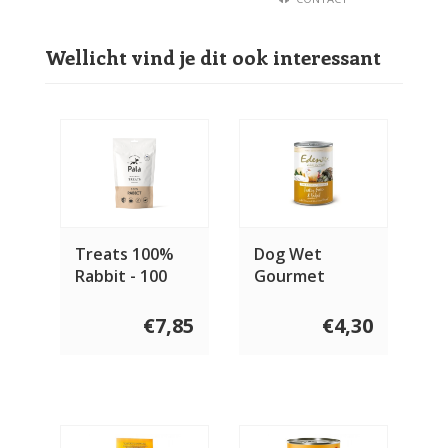
Wellicht vind je dit ook interessant
Treats 100%
Dog Wet
Rabbit - 100
Gourmet
gram
Turkey, Goose
& Rabbit 400
€7,85
€4,30
gram