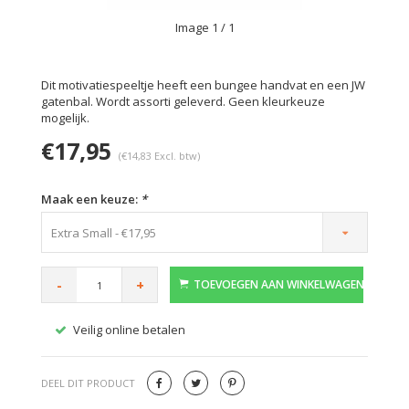
Image
1
/ 1
Dit motivatiespeeltje heeft een bungee handvat en een JW
gatenbal. Wordt assorti geleverd. Geen kleurkeuze
mogelijk.
€17,95
(€14,83 Excl. btw)
Maak een keuze:
*
Extra Small - €17,95
-
+
TOEVOEGEN AAN WINKELWAGEN
Veilig online betalen
Gratis
DEEL DIT PRODUCT