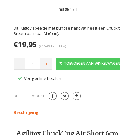
Image
1
/ 1
Dit Tugtoy speeltje met bungee handvat heeft een Chuckit
Breath bal maat M (6 cm).
€19,95
(€16,49 Excl. btw)
-
+
TOEVOEGEN AAN WINKELWAGEN
Veilig online betalen
Gratis
DEEL DIT PRODUCT
Beschrijving
Agilitoy ChuckTug Air Short 6cm