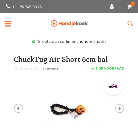
0
+31 85 745 00 25
Grootste assortiment hondensnacks
ChuckTug Air Short 6cm bal
0 reviews
1 OP VOORRAAD