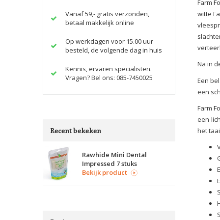
Farm Fo
Vanaf 59,- gratis verzonden,
witte F
betaal makkelijk online
vleespr
slachte
Op werkdagen voor 15.00 uur
vertee
besteld, de volgende dag in huis
Na in d
Kennis, ervaren specialisten.
Vragen? Bel ons: 085-7450025
Een bel
een sch
Farm F
een lic
Recent bekeken
het taa
Rawhide Mini Dental
Impressed 7 stuks
Bekijk product
S