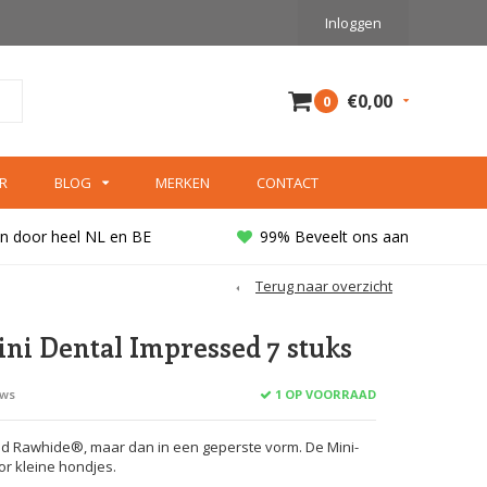
Inloggen
€0,00
0
R
BLOG
MERKEN
CONTACT
n door heel NL en BE
99% Beveelt ons aan
Terug naar overzicht
ni Dental Impressed 7 stuks
1 OP VOORRAAD
ews
d Rawhide®, maar dan in een geperste vorm. De Mini-
or kleine hondjes.