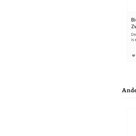
B
Z
De
is 
pr
Ande