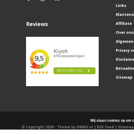
Links
Klantens
Reviews
Affiliate
Over ons
Algemen
Privacy v
Disclaim
Betaalm
Sitemap
Wij slaan cookies op om o
© Copyright 2026 - Theme by
DMWS.nl
|
RSS-feed
|
Sitemap