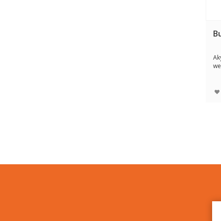
B
Ak
we
ge