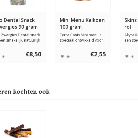
io Dental Snack
Mini Menu Kalkoen
Skinz
wergies 90 gram
100 gram
rol
 Zwergies Dental snack
Terra Canis Mini menu's
Akyra R
een smakelijk, natuurlijk
speciaal ontwikkeld voor
een ste
oduc...
de kleinere...
voor de 
€8,50
€2,55
ren kochten ook