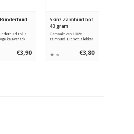
 Runderhuid
Skinz Zalmhuid bot
40 gram
underhuid rol is
Gemaakt van 100%
vige kauwsnack
zalmhuid. Dit bot is lekker
hond. ...
taai, zodat je ...
€3,90
€3,80