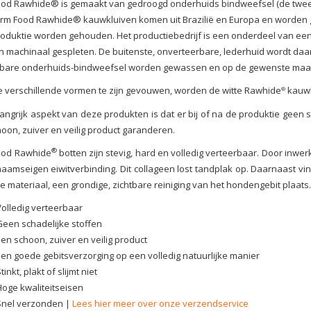
od Rawhide® is gemaakt van gedroogd onderhuids bindweefsel (de tweede
arm Food Rawhide® kauwkluiven komen uit Brazilië en Europa en worden
oduktie worden gehouden. Het productiebedrijf is een onderdeel van een g
n machinaal gespleten. De buitenste, onverteerbare, lederhuid wordt daar
rbare onderhuids-bindweefsel worden gewassen en op de gewenste maat
e verschillende vormen te zijn gevouwen, worden de witte Rawhide
kauwb
®
angrijk aspekt van deze produkten is dat er bij of na de produktie geen 
oon, zuiver en veilig product garanderen.
®
ood Rawhide
botten zijn stevig, hard en volledig verteerbaar. Door inwe
haamseigen eiwitverbinding. Dit collageen lost tandplak op. Daarnaast v
ie materiaal, een grondige, zichtbare reiniging van het hondengebit plaats.
Volledig verteerbaar
Geen schadelijke stoffen
Een schoon, zuiver en veilig product
Een goede gebitsverzorging op een volledig natuurlijke manier
tinkt, plakt of slijmt niet
Hoge kwaliteitseisen
Snel verzonden |
Lees hier meer over onze verzendservice