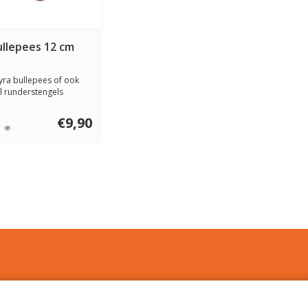
ullepees 12 cm
yra bullepees of ook
l runderstengels
noemd zijn een a...
€9,90