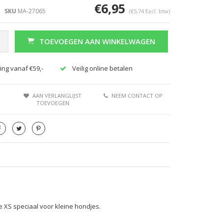
€6,95
SKU
MA-27065
(€5,74 Excl. btw)
TOEVOEGEN AAN WINKELWAGEN
ing vanaf €59,-
Veilig online betalen
AAN VERLANGLIJST
NEEM CONTACT OP
TOEVOEGEN
XS speciaal voor kleine hondjes.