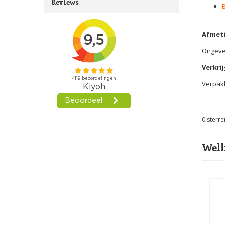
Reviews
Afmeti
Ongeve
Verkrij
Verpakk
0
sterre
Well