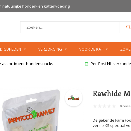
an natuurlijke honden- en kattenvoeding
DIGDHEDEN
VERZORGING
VOOR DE KAT
ZOME
e assortiment hondensnacks
Per PostNL verzonde
Rawhide Mi
0 revi
De gekende Farm Foo
versie XS speciaal vo