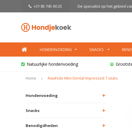
+31 85 745 00 25
De specialist op het gebied v
HONDENVOEDING
SNACKS
BENO
Natuurlijke hondenvoeding
Grootst
Home
Rawhide Mini Dental Impressed 7 stuks
Hondenvoeding
Snacks
Benodigdheden