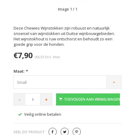
Image
1
/ 1
Deze Chewies Wijnstokken zijn robuust en natuurlijk
snoeisel van wijnstokken uit Duitse wijnbouwgebieden.
Het wijnstokhout is ruw ontschorst en behoudt zo een
goede grip voor de honden.
€7,90
(€6,53 Excl. btw)
Maat:
*
Small
-
+
TOEVOEGEN AAN WINKELWAGEN
Veilig online betalen
Gratis
DEEL DIT PRODUCT