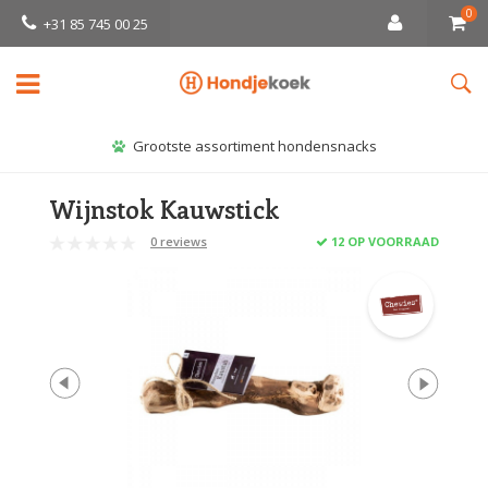
0
+31 85 745 00 25
Grootste assortiment hondensnacks
Wijnstok Kauwstick
0 reviews
12 OP VOORRAAD