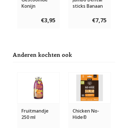
Konijn
sticks Banaan
Compleet 600
& Pindakaas 2
gram
stuks
€3,95
€7,75
Anderen kochten ook
Fruitmandje
Chicken No-
250 ml
Hide®