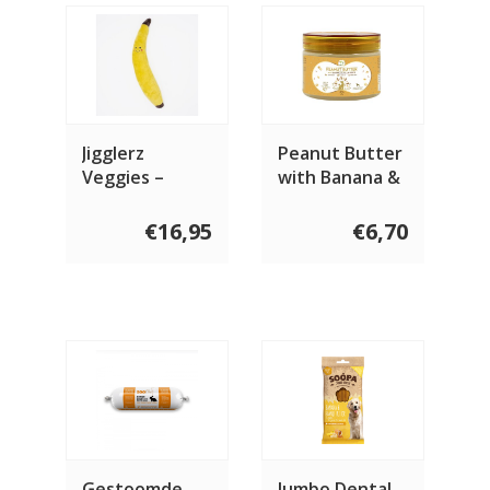
Jigglerz
Peanut Butter
Veggies –
with Banana &
Banana
Flaxseeds
€16,95
€6,70
Gestoomde
Jumbo Dental