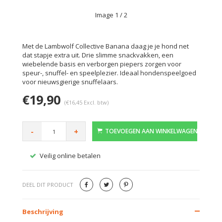
Image
1
/ 2
Met de Lambwolf Collective Banana daag je je hond net
dat stapje extra uit. Drie slimme snackvakken, een
wiebelende basis en verborgen piepers zorgen voor
speur-, snuffel- en speelplezier. Ideaal hondenspeelgoed
voor nieuwsgierige snuffelaars.
€19,90
(€16,45 Excl. btw)
-
+
TOEVOEGEN AAN WINKELWAGEN
Veilig online betalen
Gratis
DEEL DIT PRODUCT
Beschrijving