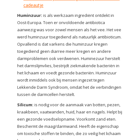
cadeautje
Huminzuur:
is als werkzaam ingrediënt ontdekt in
Oost-Europa. Toen er onvoldoende antibiotica
aanwezig was voor zowel mensen als het vee. Het vee
werd huminzuur toegediend als natuurlijk antibioticum.
Opvallend is dat varkens die huminzuur kregen
toegediend geen diarree meer kregen en andere
darmproblemen ook verdwenen. Huminezuur herstelt
het darmslijmvlies, bestrijdt ziekmakende bacteriën in
het lichaam en voedt gezonde bacteriën. Huminzuur
wordt inmiddels ook bij mensen ingezet tegen
Lekkende Darm Syndroom, omdat het de verbindingen
tussen de darmcellen herstelt.
Silicum:
is nodig voor de aanmaak van botten, pezen,
kraakbeen, vaatwanden, huid, haar en nagels. Helpt bij
een gezonde voedselopname. Voorkomt zand eten.
Beschermt de maag/darmwand. Heeft de eigenschap
om toxische stoffen te binden, die zo veilig het lichaam