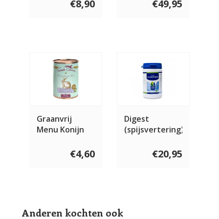
€8,90
€49,95
minder winderig. Deze zullen we zeker blijven
gebruiken.
Graanvrij
Digest
Menu Konijn
(spijsvertering)
400 gram
100 gram
€4,60
€20,95
Anderen kochten ook