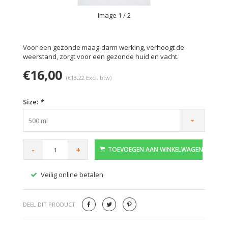
Image
1
/ 2
Voor een gezonde maag-darm werking, verhoogt de
weerstand, zorgt voor een gezonde huid en vacht.
€16,00
(€13,22 Excl. btw)
Size:
*
500 ml
-
+
TOEVOEGEN AAN WINKELWAGEN
Veilig online betalen
Gratis
DEEL DIT PRODUCT