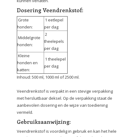
kunnen verlaten.
Dosering Veendrenkstof:
Grote
1 eetlepel
honden:
per dag
2
Middelgrote
theelepels
honden:
per dag
Kleine
1 theelepel
honden en
per dag
katten:
Inhoud: 500 ml, 1000 ml of 2500 ml.
Veendrenkstof is verpakt in een stevige verpakking
met hersluitbaar deksel. Op de verpakking staat de
aanbevolen dosering en de wijze van toediening
vermeld.
Gebruiksaanwijzing:
Veendrenkstof is voordelig in gebruik en kan het hele