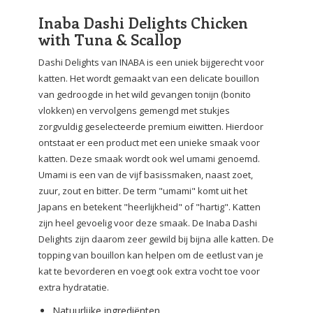
Inaba Dashi Delights Chicken
with Tuna & Scallop
Dashi Delights van INABA is een uniek bijgerecht voor
katten. Het wordt gemaakt van een delicate bouillon
van gedroogde in het wild gevangen tonijn (bonito
vlokken) en vervolgens gemengd met stukjes
zorgvuldig geselecteerde premium eiwitten. Hierdoor
ontstaat er een product met een unieke smaak voor
katten. Deze smaak wordt ook wel umami genoemd.
Umami is een van de vijf basissmaken, naast zoet,
zuur, zout en bitter. De term "umami" komt uit het
Japans en betekent "heerlijkheid" of "hartig". Katten
zijn heel gevoelig voor deze smaak. De Inaba Dashi
Delights zijn daarom zeer gewild bij bijna alle katten. De
topping van bouillon kan helpen om de eetlust van je
kat te bevorderen en voegt ook extra vocht toe voor
extra hydratatie.
Natuurlijke ingrediënten