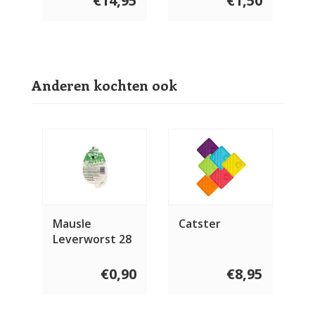
€14,95
€1,50
Anderen kochten ook
Mausle
Catster
Leverworst 28
gram
€0,90
€8,95