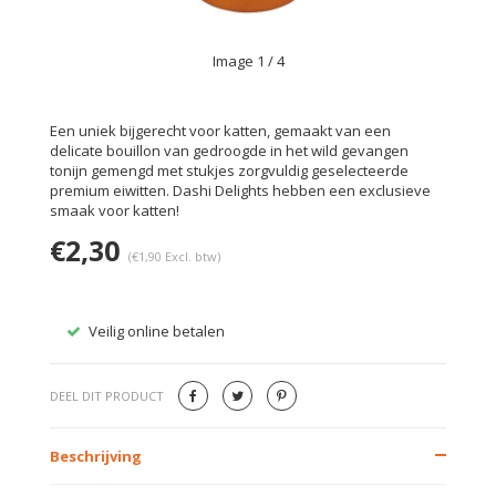
Image
1
/ 4
Een uniek bijgerecht voor katten, gemaakt van een
delicate bouillon van gedroogde in het wild gevangen
tonijn gemengd met stukjes zorgvuldig geselecteerde
premium eiwitten. Dashi Delights hebben een exclusieve
smaak voor katten!
€2,30
(€1,90 Excl. btw)
Veilig online betalen
Gratis
DEEL DIT PRODUCT
Beschrijving