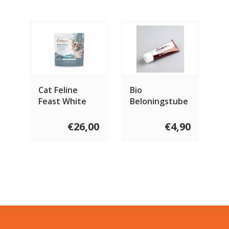
Cat Feline
Bio
Feast White
Beloningstube
Fish with
75 gram
Herring Caviar
€26,00
€4,90
1.5 KG