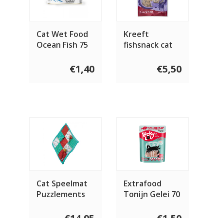
Cat Wet Food
Kreeft
Ocean Fish 75
fishsnack cat
gram
100 gram
€1,40
€5,50
Cat Speelmat
Extrafood
Puzzlements
Tonijn Gelei 70
Pockets
gram