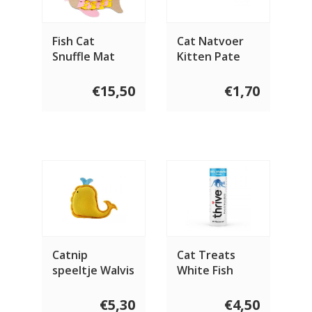
Fish Cat
Cat Natvoer
Snuffle Mat
Kitten Pate
Chicken & Fish
85 gram
€15,50
€1,70
Catnip
Cat Treats
speeltje Walvis
White Fish
Tube 15 gram
€5,30
€4,50