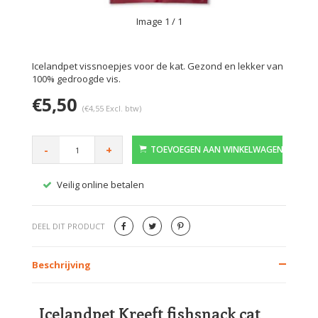
Image
1
/ 1
Icelandpet vissnoepjes voor de kat. Gezond en lekker van
100% gedroogde vis.
€5,50
(€4,55 Excl. btw)
-
+
TOEVOEGEN AAN WINKELWAGEN
Veilig online betalen
Gratis
DEEL DIT PRODUCT
Beschrijving
Icelandpet Kreeft fishsnack cat