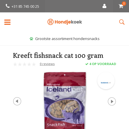
0
+31 85 745 00 25
Grootste assortiment hondensnacks
Kreeft fishsnack cat 100 gram
0 reviews
4 OP VOORRAAD