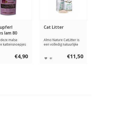
upferl
Cat Litter
es lam 80
 deze malse
Almo Nature CatLitter is
e kattensnoepjes
een volledig natuurlijke
 lam spierv...
kattenbakv...
€4,90
€11,50