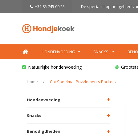
+31 85 745 00 25
De specialist op het gebied v
HONDENVOEDING
SNACKS
BENO
Natuurlijke hondenvoeding
Grootst
Home
Cat Speelmat Puzzlements Pockets
Hondenvoeding
Snacks
Benodigdheden