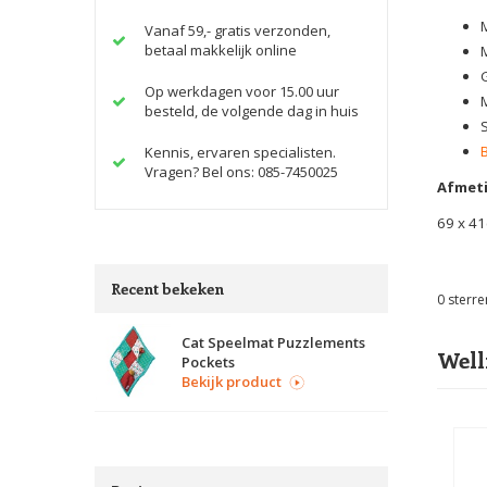
Vanaf 59,- gratis verzonden,
betaal makkelijk online
Op werkdagen voor 15.00 uur
besteld, de volgende dag in huis
Kennis, ervaren specialisten.
Vragen? Bel ons: 085-7450025
Afmet
69 x 4
Recent bekeken
0
sterre
Cat Speelmat Puzzlements
Well
Pockets
Bekijk product