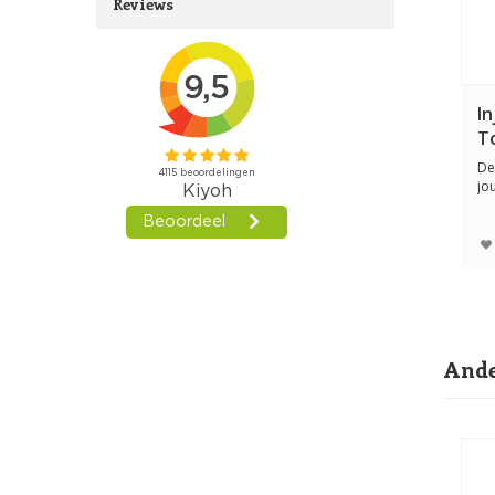
Reviews
In
T
De
jo
of 
Ande