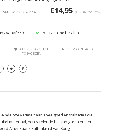
€14,95
SKU
HA-KONGCPZ4E
(€12,36 Excl. btw)
ing vanaf €59,-
Veilig online betalen
AAN VERLANGLIJST
NEEM CONTACT OP
TOEVOEGEN
indeloze variëteit aan speelgoed en traktaties die
eukel materiaal, een ratelende bal van garen en een
 Noord-Amerikaans kattenkruid van Kong.