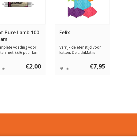
at Pure Lamb 100
Felix
ram
mplete voeding voor
Verrijk de etenstijd voor
tten met 88% puur lam
katten. De LickiMat is
t cottage ch...
ideaal om d...
€2,00
€7,95