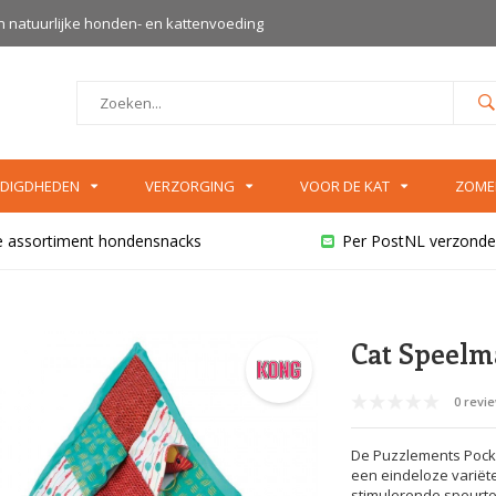
an natuurlijke honden- en kattenvoeding
DIGDHEDEN
VERZORGING
VOOR DE KAT
ZOME
e assortiment hondensnacks
Per PostNL verzonde
Cat Speelm
0 revi
De Puzzlements Pock
een eindeloze variëte
stimulerende speurto