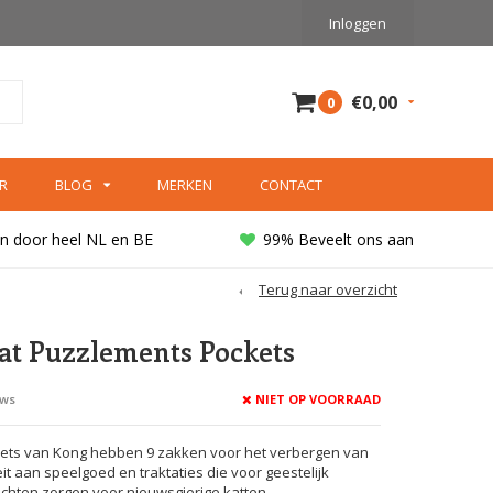
Inloggen
€0,00
0
R
BLOG
MERKEN
CONTACT
n door heel NL en BE
99% Beveelt ons aan
Terug naar overzicht
at Puzzlements Pockets
NIET OP VOORRAAD
ews
ets van Kong hebben 9 zakken voor het verbergen van
it aan speelgoed en traktaties die voor geestelijk
chten zorgen voor nieuwsgierige katten.