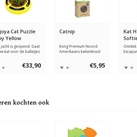
joya Cat Puzzle
Catnip
Kat H
oy Yellow
Softi
gram
 jacht is geopend. Gaat
Kong Premium Noord-
Ontdek
uw kat voor de balletjes
Amerikaans kattenkruid
Escapur
toch...
blijft vers doorda...
met 98%
€33,90
€5,95
ren kochten ook