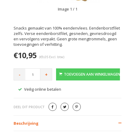
Image
1
/ 1
Snacks gemaakt van 100% eendenvlees. Eendenborstfilet
zelfs. Verse eendenborstfilet, gesneden, gevriesdroogd
en vervolgens verpakt. Geen grote mengtrommels, geen
toevoegingen of verhitting.
€10,95
(€9,05 Excl. btw)
-
+
TOEVOEGEN AAN WINKELWAGEN
Veilig online betalen
Gratis
DEEL DIT PRODUCT
Beschrijving