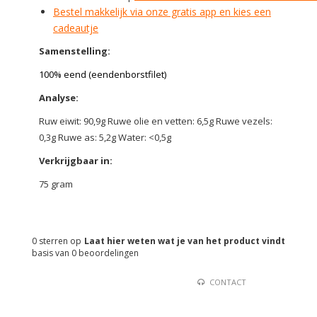
Bestel makkelijk via onze gratis app en kies een
cadeautje
Samenstelling:
100% eend (eendenborstfilet)
Analyse:
Ruw eiwit: 90,9g Ruwe olie en vetten: 6,5g Ruwe vezels:
0,3g Ruwe as: 5,2g Water: <0,5g
Verkrijgbaar in:
75 gram
0
sterren op
Laat hier weten wat je van het product vindt
basis van
0
beoordelingen
CONTACT