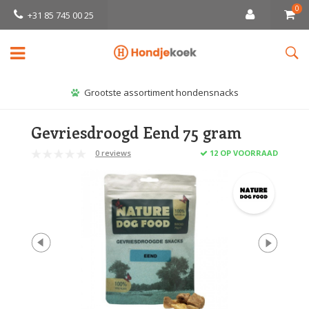
0
+31 85 745 00 25
Grootste assortiment hondensnacks
Gevriesdroogd Eend 75 gram
0 reviews
12 OP VOORRAAD