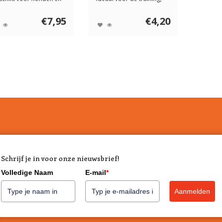
ten. Door n...
ook voor kle...
€7,95
€4,20
Schrijf je in voor onze nieuwsbrief!
Volledige Naam
E-mail
*
Aanmelden