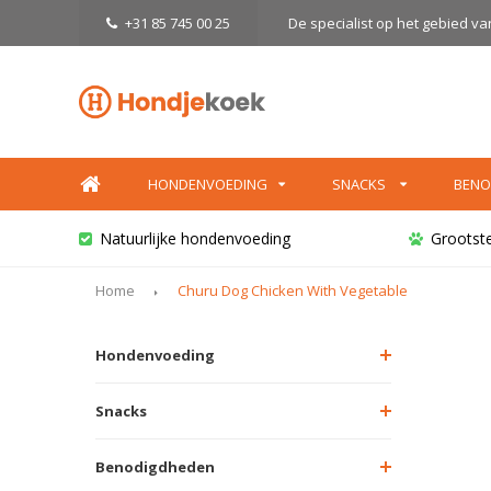
+31 85 745 00 25
De specialist op het gebied v
HONDENVOEDING
SNACKS
BENO
Natuurlijke hondenvoeding
Grootst
Home
Churu Dog Chicken With Vegetable
Hondenvoeding
Snacks
Benodigdheden