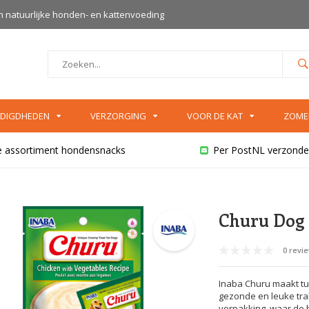
an natuurlijke honden- en kattenvoeding
DIGDHEDEN
VERZORGING
VOOR DE KAT
ZOME
e assortiment hondensnacks
Per PostNL verzonde
Churu Dog 
0 revi
Inaba Churu maakt tu
gezonde en leuke tra
verpakking, waar de h