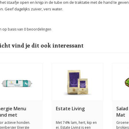
het staafje open en knijp in de tube om de traktatie met de hand te gev
n. Geef dagelijks zuiver, vers water.
n op basis van
0
beoordelingen
icht vind je dit ook interessant
nergie Menu
Estate Living
Salad
und met
Mat
avermout 2 x 400
or actieve honden.
Met 74% lam, hert, kip en
Groene 
ram
tzenberger Energie
ei. Estate Living is een
brokjes