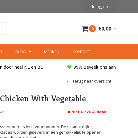
Inloggen
€0,00
0
R
BLOG
MERKEN
CONTACT
n door heel NL en BE
99% Beveelt ons aan
Terug naar overzicht
Chicken With Vegetable
NIET OP VOORRAAD
ews
ssendoortjes leuk voor honden. Deze smakelijke,
ktaties worden geleverd in een gemakkelijk te openen
ond dol op zal zijn!