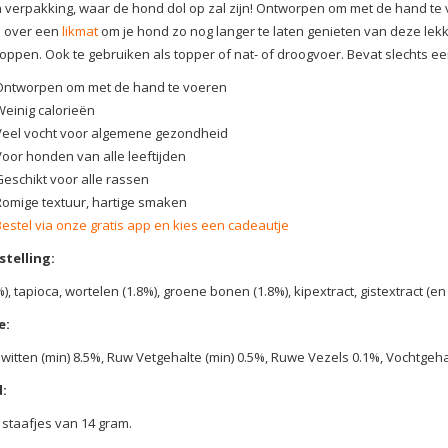
verpakking, waar de hond dol op zal zijn! Ontworpen om met de hand te vo
 over een
likmat
om je hond zo nog langer te laten genieten van deze lekke
toppen. Ook te gebruiken als topper of nat- of droogvoer. Bevat slechts e
Ontworpen om met de hand te voeren
Weinig calorieën
Veel vocht voor algemene gezondheid
Voor honden van alle leeftijden
Geschikt voor alle rassen
Romige textuur, hartige smaken
Bestel via onze gratis app en kies een cadeautje
telling:
%), tapioca, wortelen (1.8%), groene bonen (1.8%), kipextract, gistextract (e
e:
witten (min) 8.5%, Ruw Vetgehalte (min) 0.5%, Ruwe Vezels 0.1%, Vochtgeha
:
 staafjes van 14 gram.