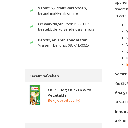
openen 
Vanaf 59,- gratis verzonden,
smeren
betaal makkelijk online
in vers
Op werkdagen voor 15.00 uur
besteld, de volgende dag in huis
Kennis, ervaren specialisten.
Vragen? Bel ons: 085-7450025
Samens
Recent bekeken
Kip (30
Churu Dog Chicken With
Analys
Vegetable
Bekijk product
Ruwe Ei
Inhoud
4 churu