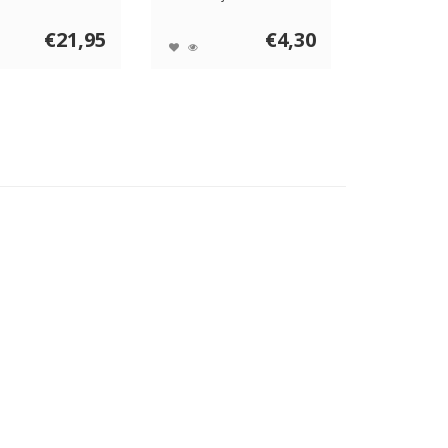
a...
snack voor hon...
€21,95
€4,30