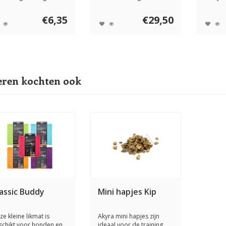
nu Rund is speci...
voedzame ...
De Injoy
€6,35
€29,50
ren kochten ook
assic Buddy
Mini hapjes Kip
ze kleine likmat is
Akyra mini hapjes zijn
schikt voor honden en
ideaal voor de training,