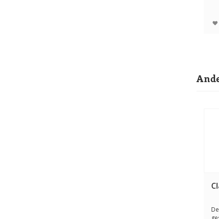
Me
Ande
Cl
De
ge