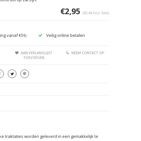
€2,95
(€2,44 Excl. btw)
ing vanaf €59,-
Veilig online betalen
AAN VERLANGLIJST
NEEM CONTACT OP
TOEVOEGEN
Afbeelding vergroten
e traktaties worden geleverd in een gemakkelijk te