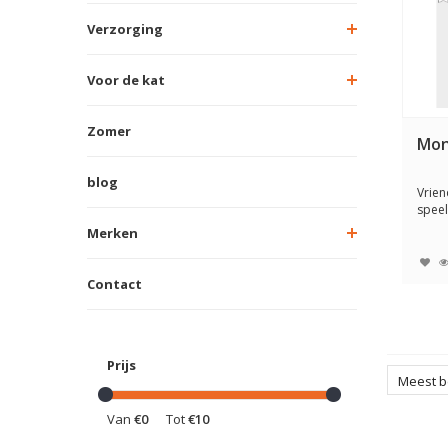
Verzorging
Voor de kat
Zomer
Mon
blog
Vriend
speel
monst
Merken
Contact
Prijs
Meest 
Van
€0
Tot
€10