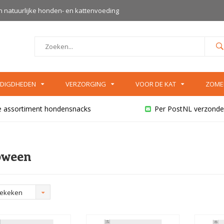
an natuurlijke honden- en kattenvoeding
DIGDHEDEN
VERZORGING
VOOR DE KAT
ZOME
e assortiment hondensnacks
Per PostNL verzonde
oween
bekeken