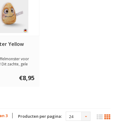
er Yellow
ffelmonster voor
! Dit zachte, gele
...
€8,95
van 3
Producten per pagina:
24