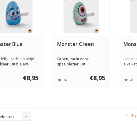
ster Blue
Monster Green
Monst
elijk, zacht en altijd
Groen, zacht en vol
Het knu
klaar! Dit blauwe
speelplezier! Dit
elke kat
ert...
monsterachtige kattens...
speeltje 
€8,95
€8,95
1 - 3 
bekeken