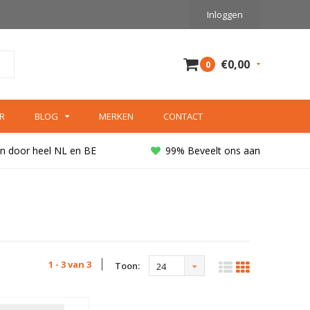
Inloggen
€0,00
0
R
BLOG
MERKEN
CONTACT
n door heel NL en BE
99% Beveelt ons aan
1 - 3 van 3
Toon:
24