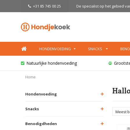
+31 85 745 00 25
De specialist op het gebied v
HONDENVOEDING
SNACKS
BENO
Natuurlijke hondenvoeding
Grootst
Home
Hall
Hondenvoeding
Snacks
Meest 
Benodigdheden