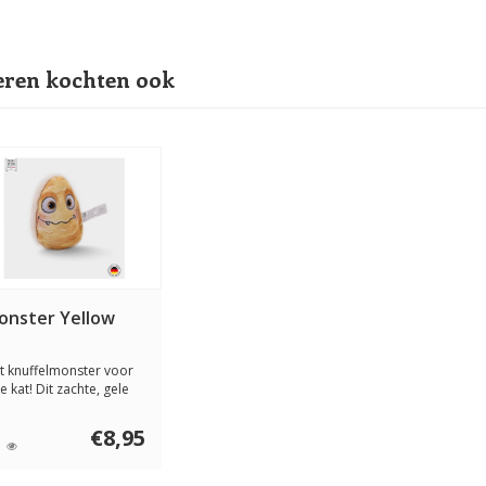
ren kochten ook
onster Yellow
t knuffelmonster voor
e kat! Dit zachte, gele
eltje ...
€8,95