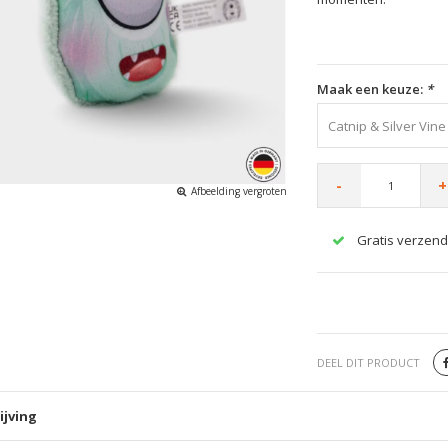
Maak een keuze:
*
Catnip & Silver Vine 
-
+
Afbeelding vergroten
Gratis verzend
DEEL DIT PRODUCT
ijving