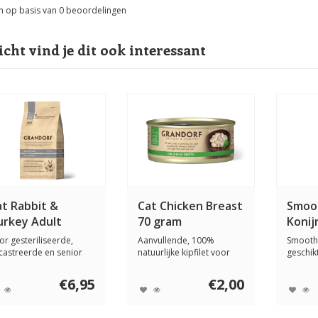
n op basis van
0
beoordelingen
icht vind je dit ook interessant
at Rabbit &
Cat Chicken Breast
Smoo
urkey Adult
70 gram
Konij
erilized
or gesteriliseerde,
Aanvullende, 100%
Smoothi
castreerde en senior
natuurlijke kipfilet voor
geschikt
ten met een ...
katten van alle ...
Deze ka
€6,95
€2,00