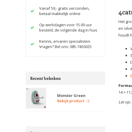
Vanaf 59,- gratis verzonden,
4cat
betaal makkelijk online
Het gro
Op werkdagen voor 15.00 uur
en silv
besteld, de volgende dag in huis
houdt h
Kennis, ervaren specialisten.
Vragen? Bel ons: 085-7450025
V
Recent bekeken
Formaa
14 × 11,
Monster Green
Bekijk product
Let op: 