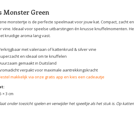
s Monster Green
ene monstertje is de perfecte speelmaat voor jouw kat. Compact, zacht en
er vine. Ideaal voor speelse uitbarstingen én knusse knuffelmomenten. He
et kruidige aroma lang vast.
erkrijgbaar met valeriaan of kattenkruid & silver vine
Superzacht en ideaal om te knuffelen
Duurzaam gemaakt in Duitsland
Aromadicht verpakt voor maximale aantrekkingskracht
Bestel makkelijk via onze gratis app en kies een cadeautje
t:
5 × 3 cm
laat onder toezicht spelen en verwijder het speeltje als het stuk is. Op katten