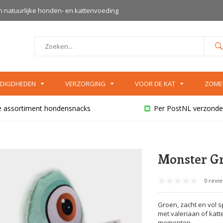
an natuurlijke honden- en kattenvoeding
DIGDHEDEN
VERZORGING
VOOR DE KAT
ZOME
e assortiment hondensnacks
Per PostNL verzonde
Monster G
0 revi
Groen, zacht en vol s
met valeriaan of katte
momenten.