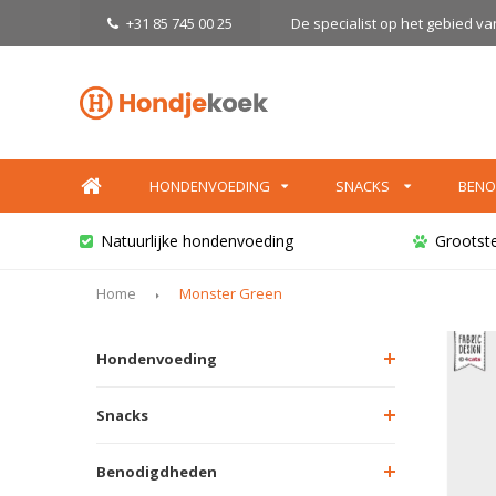
+31 85 745 00 25
De specialist op het gebied v
HONDENVOEDING
SNACKS
BENO
Natuurlijke hondenvoeding
Grootst
Home
Monster Green
Hondenvoeding
Snacks
Benodigdheden