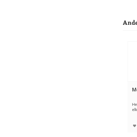
Ande
M
He
elk
spe