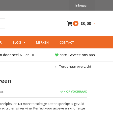
Inloggen
€0,00
0
R
BLOG
MERKEN
CONTACT
n door heel NL en BE
99% Beveelt ons aan
Terug naar overzicht
reen
4 OP VOORRAAD
ews
peelplezier! Dit monsterachtige kattenspeeltje is gevuld
nkruid en silver vine. Perfect voor actieve en knuffelige