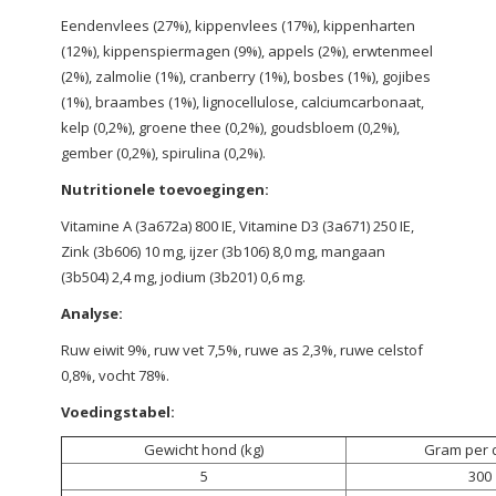
Eendenvlees (27%), kippenvlees (17%), kippenharten
(12%), kippenspiermagen (9%), appels (2%), erwtenmeel
(2%), zalmolie (1%),
cranberry (1%), bosbes (1%), gojibes
(1%), braambes (1%), lignocellulose, calciumcarbonaat,
kelp (0,2%), groene thee (0,2%), goudsbloem (0,2%),
gember
(0,2%), spirulina (0,2%).
Nutritionele toevoegingen:
Vitamine A (3a672a) 800 IE, Vitamine D3 (3a671) 250 IE,
Zink (3b606) 10 mg, ijzer (3b106) 8,0 mg, mangaan
(3b504) 2,4 mg, jodium (3b201) 0,6 mg.
Analyse:
Ruw eiwit 9%, ruw vet 7,5%, ruwe as 2,3%, ruwe celstof
0,8%, vocht 78%.
Voedingstabel:
Gewicht hond (kg)
Gram per d
5
300