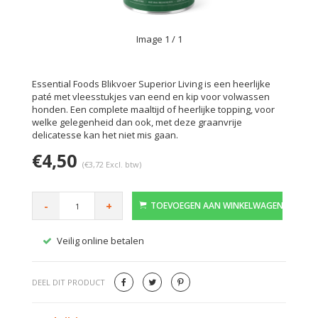
Image
1
/ 1
Essential Foods Blikvoer Superior Living is een heerlijke
paté met vleesstukjes van eend en kip voor volwassen
honden. Een complete maaltijd of heerlijke topping, voor
welke gelegenheid dan ook, met deze graanvrije
delicatesse kan het niet mis gaan.
€4,50
(€3,72 Excl. btw)
-
+
TOEVOEGEN AAN WINKELWAGEN
Veilig online betalen
Gratis
DEEL DIT PRODUCT