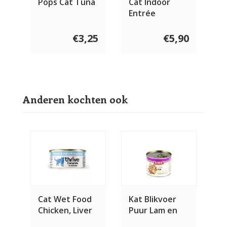
Pops Cat Tuna
Cat Indoor
Entrée
€3,25
€5,90
Anderen kochten ook
Cat Wet Food
Kat Blikvoer
Chicken, Liver
Puur Lam en
& Vegetables
Rund 200 gram