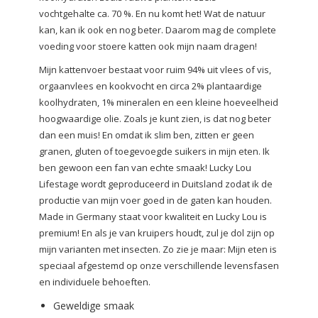
vochtgehalte ca. 70 %. En nu komt het! Wat de natuur
kan, kan ik ook en nog beter. Daarom mag de complete
voeding voor stoere katten ook mijn naam dragen!
Mijn kattenvoer bestaat voor ruim 94% uit vlees of vis,
orgaanvlees en kookvocht en circa 2% plantaardige
koolhydraten, 1% mineralen en een kleine hoeveelheid
hoogwaardige olie. Zoals je kunt zien, is dat nog beter
dan een muis! En omdat ik slim ben, zitten er geen
granen, gluten of toegevoegde suikers in mijn eten. Ik
ben gewoon een fan van echte smaak! Lucky Lou
Lifestage wordt geproduceerd in Duitsland zodat ik de
productie van mijn voer goed in de gaten kan houden.
Made in Germany staat voor kwaliteit en Lucky Lou is
premium! En als je van kruipers houdt, zul je dol zijn op
mijn varianten met insecten. Zo zie je maar: Mijn eten is
speciaal afgestemd op onze verschillende levensfasen
en individuele behoeften.
Geweldige smaak