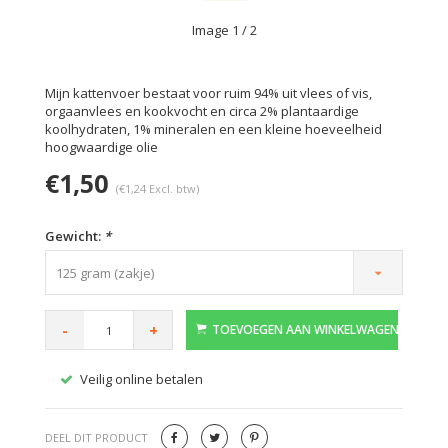
Image
1
/ 2
Mijn kattenvoer bestaat voor ruim 94% uit vlees of vis,
orgaanvlees en kookvocht en circa 2% plantaardige
koolhydraten, 1% mineralen en een kleine hoeveelheid
hoogwaardige olie
€1,50
(€1,24 Excl. btw)
Gewicht:
*
125 gram (zakje)
-
+
TOEVOEGEN AAN WINKELWAGEN
Veilig online betalen
Gratis
DEEL DIT PRODUCT