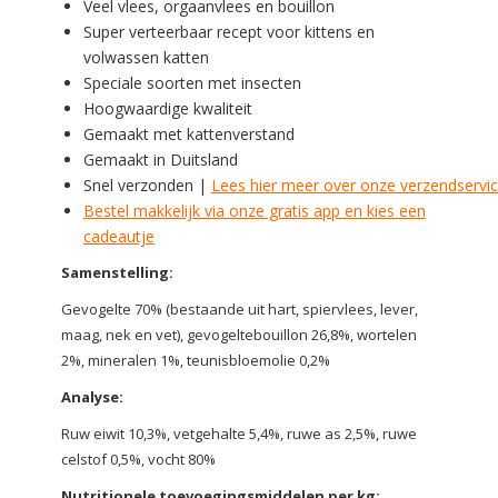
Veel vlees, orgaanvlees en bouillon
Super verteerbaar recept voor kittens en
volwassen katten
Speciale soorten met insecten
Hoogwaardige kwaliteit
Gemaakt met kattenverstand
Gemaakt in Duitsland
Snel verzonden |
Lees hier meer over onze verzendservi
Bestel makkelijk via onze gratis app en kies een
cadeautje
Samenstelling:
Gevogelte 70% (bestaande uit hart, spiervlees, lever,
maag, nek en vet), gevogeltebouillon 26,8%, wortelen
2%, mineralen 1%, teunisbloemolie 0,2%
Analyse:
Ruw eiwit 10,3%, vetgehalte 5,4%, ruwe as 2,5%, ruwe
celstof 0,5%, vocht 80%
Nutritionele toevoegingsmiddelen per kg: