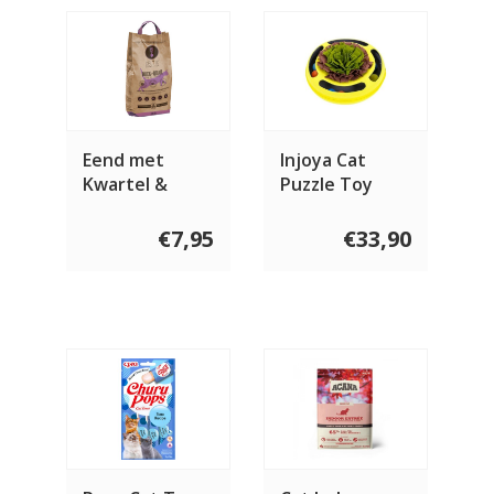
Eend met
Injoya Cat
Kwartel &
Puzzle Toy
Fazant voor de
Yellow
kat
€7,95
€33,90