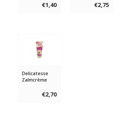
75 gram
€1,40
€2,75
Delicatesse
Zalmcrème
voor katten 75
gram
€2,70