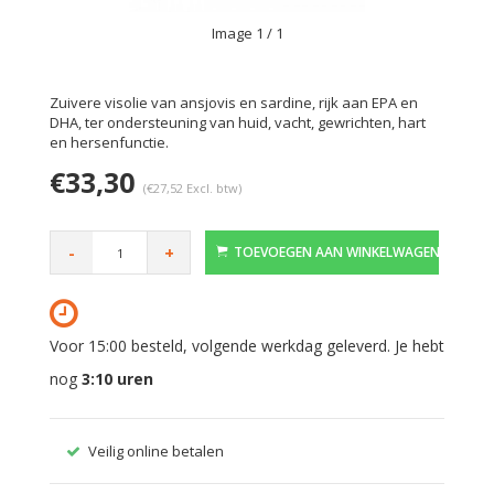
Image
1
/ 1
Zuivere visolie van ansjovis en sardine, rijk aan EPA en
DHA, ter ondersteuning van huid, vacht, gewrichten, hart
en hersenfunctie.
€33,30
(€27,52 Excl. btw)
-
+
TOEVOEGEN AAN WINKELWAGEN
Voor 15:00 besteld, volgende werkdag geleverd. Je hebt
nog
3:10
uren
Veilig online betalen
Gratis