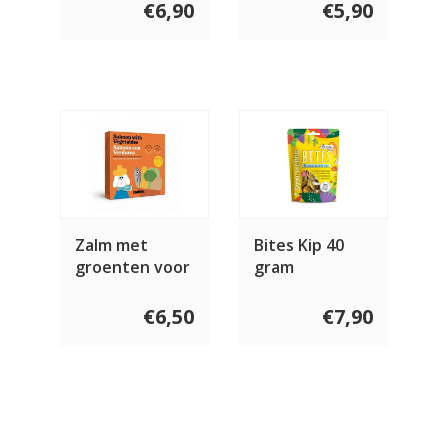
gram
gram
€6,90
€5,90
Zalm met
Bites Kip 40
groenten voor
gram
de hond 250
gram
€6,50
€7,90