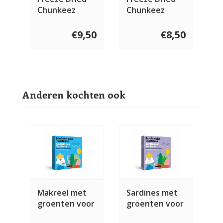
Chunkeez
Chunkeez
Konijn 60 gram
Tonijn 60 gram
€9,50
€8,50
Anderen kochten ook
Makreel met
Sardines met
groenten voor
groenten voor
de hond 250
de hond 250