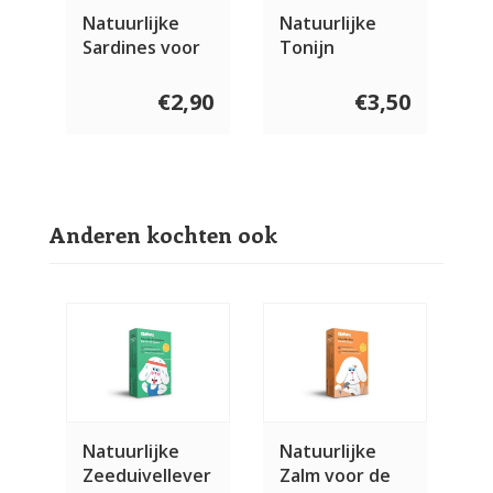
Natuurlijke
Natuurlijke
Sardines voor
Tonijn
de hond 115
Buikstukjes
gram
voor de hond
€2,90
€3,50
120 gram
Anderen kochten ook
Natuurlijke
Natuurlijke
Zeeduivellever
Zalm voor de