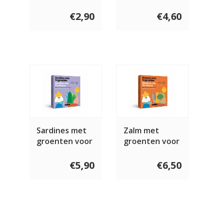
voor de hond
hond 120 gram
115 gram
€2,90
€4,60
Sardines met
Zalm met
groenten voor
groenten voor
de hond 250
de hond 250
gram
gram
€5,90
€6,50