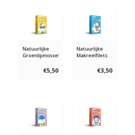
Natuurlijke
Natuurlijke
Groenlipmosselen
Makreelfilets
voor de hond
voor de hond
120 gram
120 gram
€5,50
€3,50