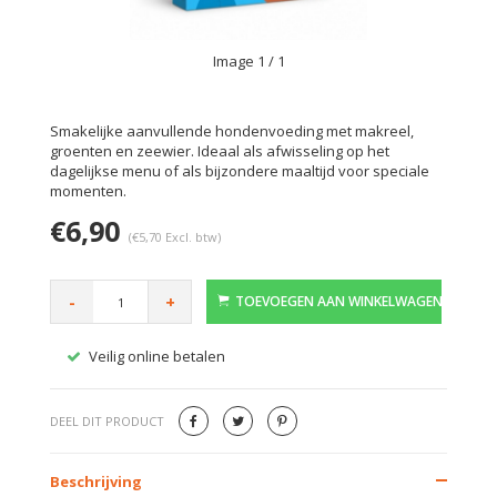
Image
1
/ 1
Smakelijke aanvullende hondenvoeding met makreel,
groenten en zeewier. Ideaal als afwisseling op het
dagelijkse menu of als bijzondere maaltijd voor speciale
momenten.
€6,90
(€5,70 Excl. btw)
-
+
TOEVOEGEN AAN WINKELWAGEN
Veilig online betalen
Gratis
DEEL DIT PRODUCT
Beschrijving