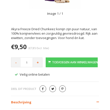
Image
1
/ 1
Akyra Freeze Dried Chunkeez konijn zijn puur natuur, van
100% konijnenvlees en zorgvuldig gevriesdroogd. Rijk aan
eiwitten, zonder toevoegingen. Voor hond én kat.
€9,50
(€7,85 Excl. btw)
-
+
TOEVOEGEN AAN WINKELWAGEN
Veilig online betalen
Gratis
DEEL DIT PRODUCT
Beschrijving