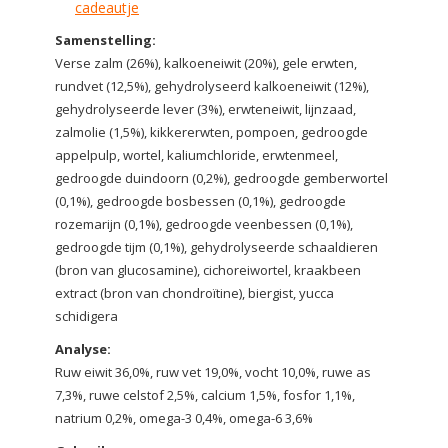
cadeautje
Samenstelling:
Verse zalm (26%), kalkoeneiwit (20%), gele erwten,
rundvet (12,5%), gehydrolyseerd kalkoeneiwit (12%),
gehydrolyseerde lever (3%), erwteneiwit, lijnzaad,
zalmolie (1,5%), kikkererwten, pompoen, gedroogde
appelpulp, wortel, kaliumchloride, erwtenmeel,
gedroogde duindoorn (0,2%), gedroogde gemberwortel
(0,1%), gedroogde bosbessen (0,1%), gedroogde
rozemarijn (0,1%), gedroogde veenbessen (0,1%),
gedroogde tijm (0,1%), gehydrolyseerde schaaldieren
(bron van glucosamine), cichoreiwortel, kraakbeen
extract (bron van chondroïtine), biergist, yucca
schidigera
Analyse:
Ruw eiwit 36,0%, ruw vet 19,0%, vocht 10,0%, ruwe as
7,3%, ruwe celstof 2,5%, calcium 1,5%, fosfor 1,1%,
natrium 0,2%, omega-3 0,4%, omega-6 3,6%