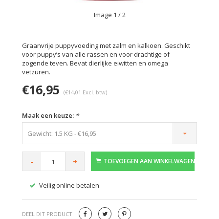
Image
1
/ 2
Graanvrije puppyvoeding met zalm en kalkoen. Geschikt
voor puppy’s van alle rassen en voor drachtige of
zogende teven. Bevat dierlijke eiwitten en omega
vetzuren.
€16,95
(€14,01 Excl. btw)
Maak een keuze:
*
Gewicht: 1.5 KG - €16,95
-
+
TOEVOEGEN AAN WINKELWAGEN
Veilig online betalen
Gratis
DEEL DIT PRODUCT