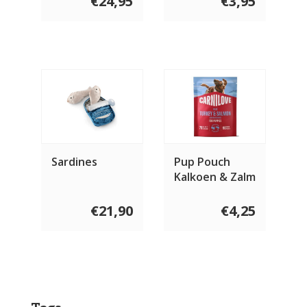
€24,95
€3,95
Sardines
Pup Pouch
Kalkoen & Zalm
Bosbes 300
gram
€21,90
€4,25
Tags