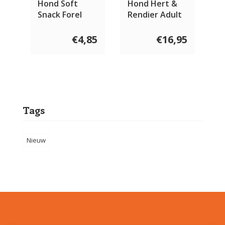
Hond Soft
Hond Hert &
Snack Forel
Rendier Adult
met Dille 200
gram
€4,85
€16,95
Tags
Nieuw