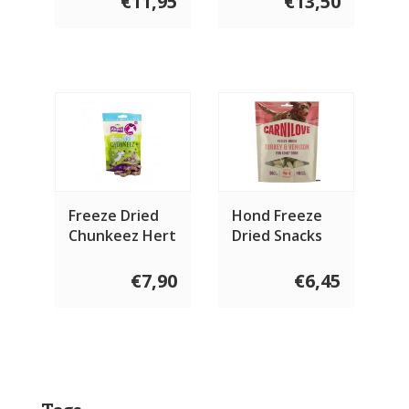
€11,95
€13,50
Freeze Dried
Hond Freeze
Chunkeez Hert
Dried Snacks
60 gram
Hert Kalkoen
60 gram
€7,90
€6,45
Tags