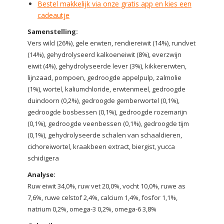
Bestel makkelijk via onze gratis app en kies een
cadeautje
Samenstelling:
Vers wild (26%), gele erwten, rendiereiwit (14%), rundvet
(14%), gehydrolyseerd kalkoeneiwit (8%), everzwijn
eiwit (4%), gehydrolyseerde lever (3%), kikkererwten,
lijnzaad, pompoen, gedroogde appelpulp, zalmolie
(1%), wortel, kaliumchloride, erwtenmeel, gedroogde
duindoorn (0,2%), gedroogde gemberwortel (0,1%),
gedroogde bosbessen (0,1%), gedroogde rozemarijn
(0,1%), gedroogde veenbessen (0,1%), gedroogde tijm
(0,1%), gehydrolyseerde schalen van schaaldieren,
cichoreiwortel, kraakbeen extract, biergist, yucca
schidigera
Analyse:
Ruw eiwit 34,0%, ruw vet 20,0%, vocht 10,0%, ruwe as
7,6%, ruwe celstof 2,4%, calcium 1,4%, fosfor 1,1%,
natrium 0,2%, omega-3 0,2%, omega-6 3,8%