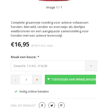
Image
1
/ 1
Complete graanvrije voeding voor actieve volwassen
honden. Met wild, rendier en everzwijn als dierlijke
eiwitbronnen en een aangepaste samenstelling voor
honden met een actieve levensstijl.
€16,95
(€14,01 Excl. btw)
Maak een keuze:
*
Gewicht: 1.5 KG - €16,95
-
+
TOEVOEGEN AAN WINKELWAGEN
Veilig online betalen
Gratis
DEEL DIT PRODUCT