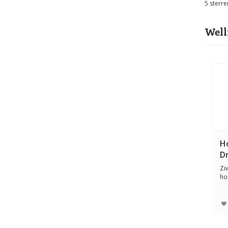
5
sterre
Well
H
D
Zi
ho
85%