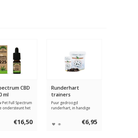
Spectrum CBD
Runderhart
0 ml
trainers
 Pet Full Spectrum
Puur gedroogd
e ondersteunt het
runderhart, in handige
e...
hersluitbare bekers van...
€16,50
€6,95