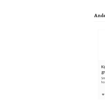
Ande
Ki
g
Sm
ho
zee