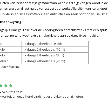
ucten van Icelandpet zijn gemaakt van wilde vis die gevangen wordt in 
n en worden direct na de vangst vers verwerkt. Alle oliën van Icelandpet
ur- kleur- en smaakstoffen. Geen antibiotica en geen hormonen. De Omeg
ksaanwijzing:
gelijks Omega 3 olie over de voeding heen of rechtstreeks met een spuitj
k en zo zorgt het voor extra smakelijkheid aan de dagelijkse maaltijd.
o:
1 x daags 1 theelepel (5 ml)
kilo:
1 x daags 2 theelepels (10 ml)
kilo:
1 x daags 3 theelepels 15 ml)
0 kilo:
1 x daags 4 theelepels (20 ml)
 250 of 500 ml
a
06-04-2022 17:17
waliteit en onze hond vindt het erg lekker door zijn eten.