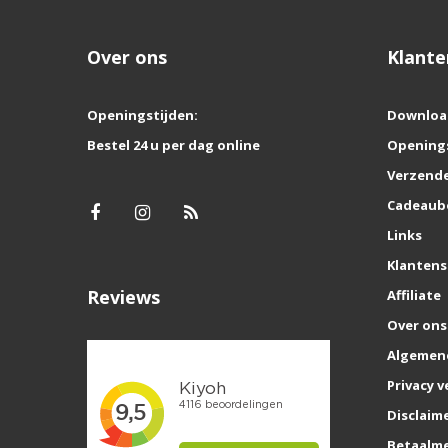
Over ons
Klante
Openingstijden:
Downloa
Bestel 24 u per dag online
Opening
Verzende
Cadeaub
Links
Klantens
Reviews
Affiliate
Over ons
Algemen
Privacy v
Disclaim
Betaalm