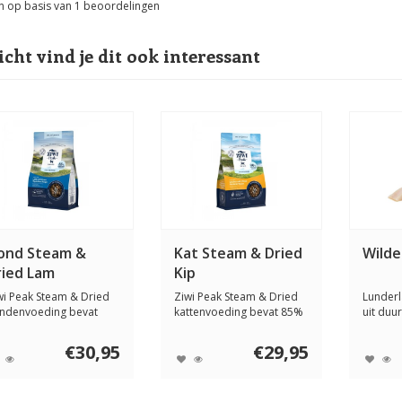
n op basis van
1
beoordelingen
icht vind je dit ook interessant
ond Steam &
Kat Steam & Dried
Wilde
ried Lam
Kip
wi Peak Steam & Dried
Ziwi Peak Steam & Dried
Lunderl
ndenvoeding bevat
kattenvoeding bevat 85%
uit duu
 dierlijke in...
dierlijke in...
Alaskavi
€30,95
€29,95