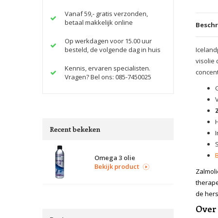
Vanaf 59,- gratis verzonden,
betaal makkelijk online
Beschr
Op werkdagen voor 15.00 uur
besteld, de volgende dag in huis
Iceland
visolie
Kennis, ervaren specialisten.
concent
Vragen? Bel ons: 085-7450025
Recent bekeken
Omega 3 olie
Bekijk product
Zalmoli
therape
de hers
Over