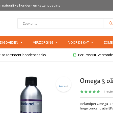
an natuurlijke honden- en kattenvoeding
DIGDHEDEN
VERZORGING
VOOR DE KAT
ZOME
e assortiment hondensnacks
Per PostNL verzonde
Omega 3 ol
1 revi
Icelandpet Omega-3 ol
hoge concentratie EPA