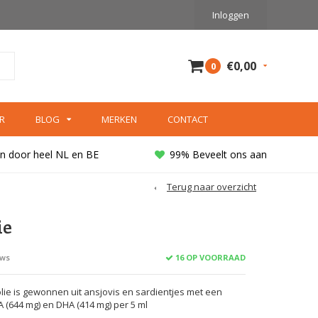
Inloggen
€0,00
0
R
BLOG
MERKEN
CONTACT
n door heel NL en BE
99% Beveelt ons aan
Terug naar overzicht
ie
16 OP VOORRAAD
ews
ie is gewonnen uit ansjovis en sardientjes met een
 (644 mg) en DHA (414 mg) per 5 ml