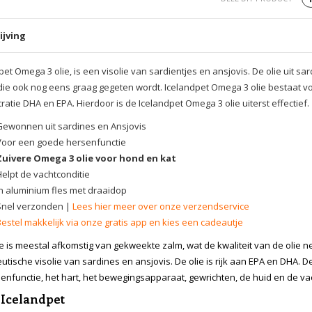
ijving
pet Omega 3 olie, is een visolie van sardientjes en ansjovis. De olie uit 
 die ook nog eens graag gegeten wordt. Icelandpet Omega 3 olie bestaat 
ratie DHA en EPA. Hierdoor is de Icelandpet Omega 3 olie uiterst effectief.
Gewonnen uit sardines en Ansjovis
Voor een goede hersenfunctie
Zuivere Omega 3 olie voor hond en kat
Helpt de vachtconditie
In aluminium fles met draaidop
Snel verzonden |
Lees hier meer over onze verzendservice
Bestel makkelijk via onze gratis app en kies een cadeautje
e is meestal afkomstig van gekweekte zalm, wat de kwaliteit van de olie n
utische visolie van sardines en ansjovis. De olie is rijk aan EPA en DHA
enfunctie, het hart, het bewegingsapparaat, gewrichten, de huid en de va
 Icelandpet