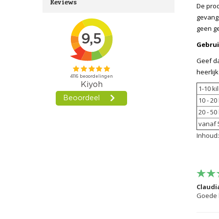
Reviews
De prod
gevange
geen ge
Gebrui
Geef da
heerlij
1-10 kil
10 - 20 
20 - 50 
vanaf 5
Inhoud:
Claudi
Goede k