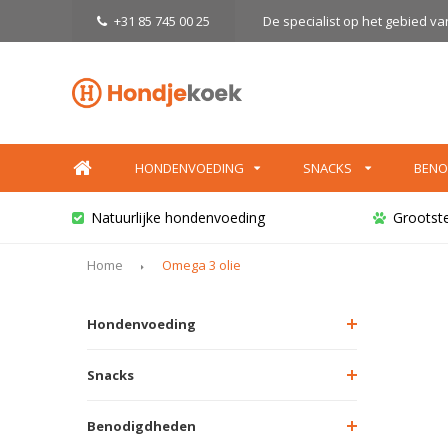
+31 85 745 00 25
De specialist op het gebied v
HONDENVOEDING
SNACKS
BENO
Natuurlijke hondenvoeding
Grootst
Home
Omega 3 olie
Hondenvoeding
Snacks
Benodigdheden