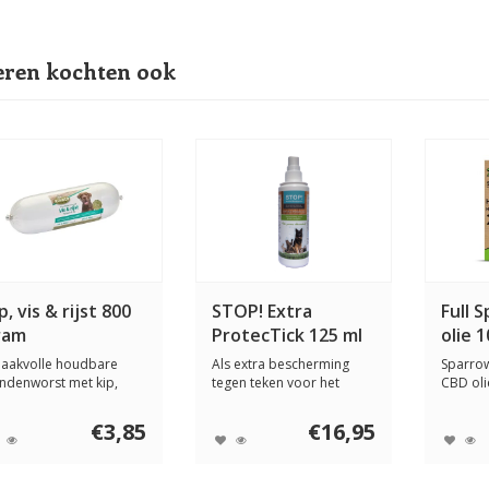
ren kochten ook
p, vis & rijst 800
STOP! Extra
Full 
ram
ProtecTick 125 ml
olie 1
aakvolle houdbare
Als extra bescherming
Sparrow
ndenworst met kip,
tegen teken voor het
CBD oli
vis en rijst. Li...
wandelen de hond ...
lichaams
€3,85
€16,95