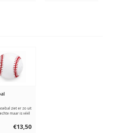
al
sebal ziet er zo uit
 echte maar is véél
€13,50