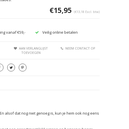
€15,95
(€13,18 Excl. btw)
ing vanaf €59,-
Veilig online betalen
AAN VERLANGLIJST
NEEM CONTACT OP
TOEVOEGEN
En alsof dat nog niet genoeg is, kun je hem ook nog eens