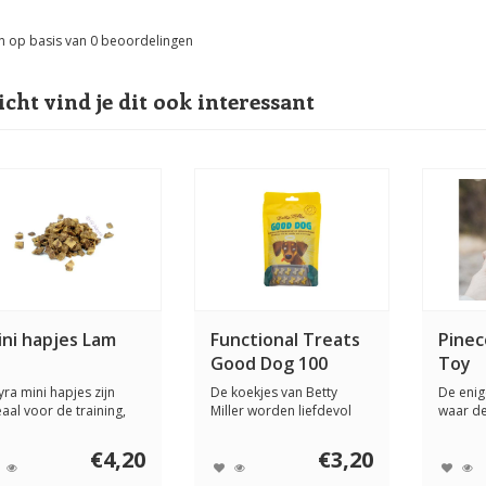
n op basis van
0
beoordelingen
icht vind je dit ook interessant
ini hapjes Lam
Functional Treats
Pinec
Good Dog 100
Toy
gram
yra mini hapjes zijn
De koekjes van Betty
De eni
eaal voor de training,
Miller worden liefdevol
waar de
 voor kle...
met de hand gem...
mee kan
€4,20
€3,20