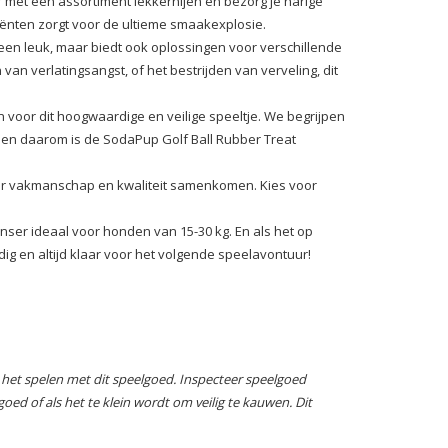
 met een assortiment lekkernijen en bezorg je harige
ënten zorgt voor de ultieme smaakexplosie.
leen leuk, maar biedt ook oplossingen voor verschillende
n verlatingsangst, of het bestrijden van verveling, dit
voor dit hoogwaardige en veilige speeltje. We begrijpen
, en daarom is de SodaPup Golf Ball Rubber Treat
ar vakmanschap en kwaliteit samenkomen. Kies voor
nser ideaal voor honden van 15-30 kg. En als het op
 en altijd klaar voor het volgende speelavontuur!
het spelen met dit speelgoed.
Inspecteer speelgoed
oed of als het te klein wordt om veilig te kauwen.
Dit