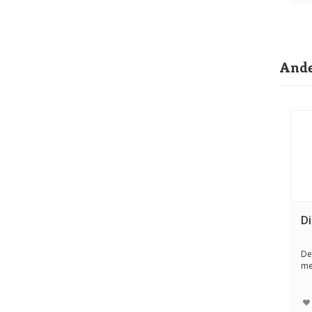
Ande
D
De
me
Tuf