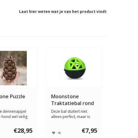
Laat hier weten wat je van het product vindt
one Puzzle
Moonstone
Traktatiebal rond
ge dennenappel
Deze bal stuitert niet
 hond wel veilig
alleen perfect, maar is
 spelen....
ook geschikt ...
€28,95
€7,95