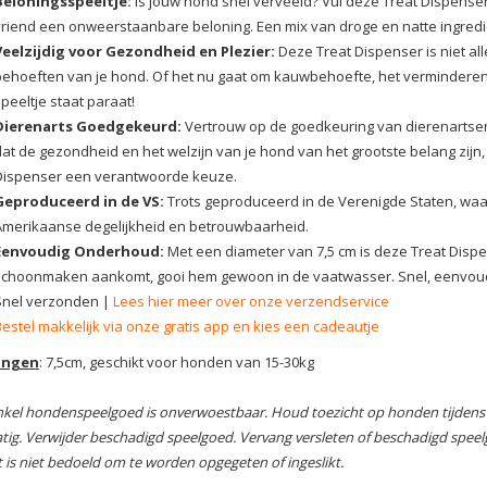
Beloningsspeeltje:
Is jouw hond snel verveeld? Vul deze Treat Dispenser
vriend een onweerstaanbare beloning. Een mix van droge en natte ingredi
Veelzijdig voor Gezondheid en Plezier:
Deze Treat Dispenser is niet al
behoeften van je hond. Of het nu gaat om kauwbehoefte, het verminderen va
peeltje staat paraat!
Dierenarts Goedgekeurd:
Vertrouw op de goedkeuring van dierenartsen 
dat de gezondheid en het welzijn van je hond van het grootste belang zijn
Dispenser een verantwoorde keuze.
Geproduceerd in de VS:
Trots geproduceerd in de Verenigde Staten, wa
Amerikaanse degelijkheid en betrouwbaarheid.
Eenvoudig Onderhoud:
Met een diameter van 7,5 cm is deze Treat Dispe
schoonmaken aankomt, gooi hem gewoon in de vaatwasser. Snel, eenvoudig
Snel verzonden |
Lees hier meer over onze verzendservice
Bestel makkelijk via onze gratis app en kies een cadeautje
ingen
: 7,5cm, geschikt voor honden van 15-30kg
kel hondenspeelgoed is onverwoestbaar.
Houd toezicht op honden tijdens 
tig.
Verwijder beschadigd speelgoed.
Vervang versleten of beschadigd speelg
 is niet bedoeld om te worden opgegeten of ingeslikt.