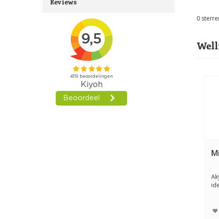
Reviews
0
sterre
Well
M
Ak
id
ook