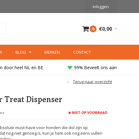
Inloggen
€0,00
0
R
BLOG
MERKEN
CONTACT
n door heel NL en BE
99% Beveelt ons aan
Terug naar overzicht
r Treat Dispenser
NIET OP VOORRAAD
ews
absolute must-have voor honden die dol zijn op
dat nog niet genoeg is, kun je hem ook nog eens vullen
taties.