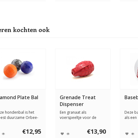
ren kochten ook
iamond Plate Bal
Grenade Treat
Baseb
Dispenser
ze hondenbal is het
Een granaat als
Deze ba
est duurzame Orbee-
voerspeeltje voor de
als een
f speeltje en ...
hond. De SodaPup
ste...
Grenad...
€12,95
€13,90