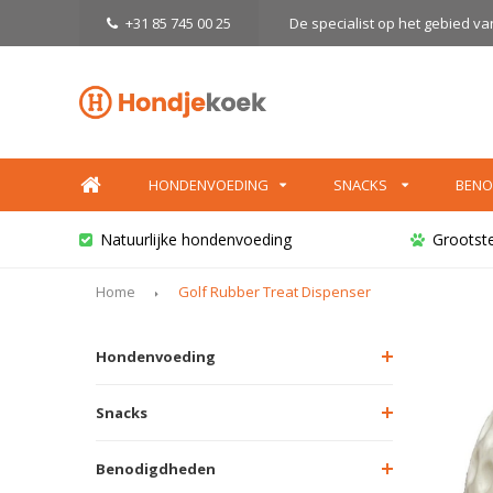
+31 85 745 00 25
De specialist op het gebied v
HONDENVOEDING
SNACKS
BENO
Natuurlijke hondenvoeding
Grootst
Home
Golf Rubber Treat Dispenser
Hondenvoeding
Snacks
Benodigdheden