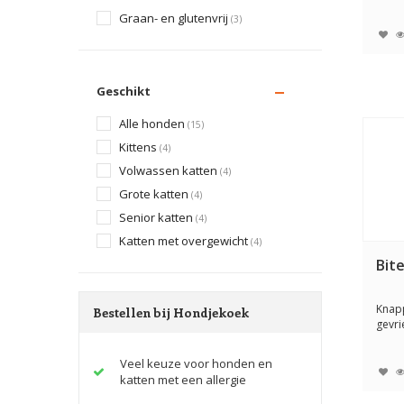
je hon
Graan- en glutenvrij
(3)
Geschikt
Alle honden
(15)
Kittens
(4)
Volwassen katten
(4)
Grote katten
(4)
Senior katten
(4)
Katten met overgewicht
(4)
Bit
Knap
Bestellen bij Hondjekoek
gevr
honde
groen
Veel keuze voor honden en
katten met een allergie