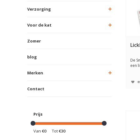
Verzorging
Voor de kat
Zomer
Lick
blog
De Sm
een l
natuur
Merken
Contact
Prijs
Van
€0
Tot
€30