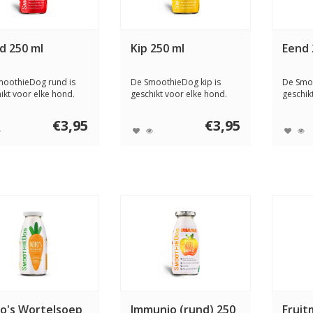
d 250 ml
Kip 250 ml
Eend 
moothieDog rund is
De SmoothieDog kip is
De Smo
ikt voor elke hond.
geschikt voor elke hond.
geschik
hondens...
Deze hondensm...
Deze ho
€3,95
€3,95
o's Wortelsoep
Immunio (rund) 250
Fruit