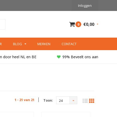
Inloggen
€0,00
0
R
BLOG
MERKEN
CONTACT
n door heel NL en BE
99% Beveelt ons aan
1 - 21 van 21
Toon:
24