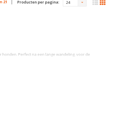
an 21
Producten per pagina:
24
 honden. Perfect na een lange wandeling, voor de
ondenijsjes mee te maken. Voor honden die moeilijk
lemen is SmoothieDog een gezonde manier om ze van
alen te voorzien.
ond
nk je vaak aan een drankje van alleen groenten en fruit.
atten ook vlees. De smoothies van SmoothieDog
vlees, verse groenten, vitaminerijk fruit, aromatische
de smoothies van SmoothieDog gebruiken als de ideale
ktatie voor tussendoor.