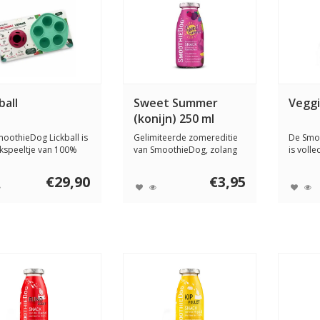
ball
Sweet Summer
Veggi
(konijn) 250 ml
oothieDog Lickball is
Gelimiteerde zomereditie
De Smo
ikspeeltje van 100%
van SmoothieDog, zolang
is volle
li...
de voorraad...
bomvol 
€29,90
€3,95