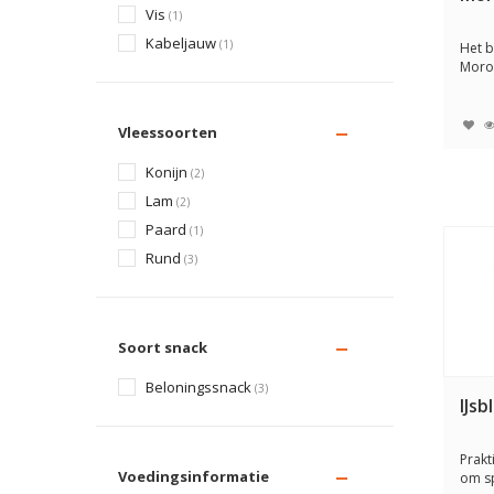
Vis
(1)
Kabeljauw
(1)
Het b
Moro
honde
Vleessoorten
Konijn
(2)
Lam
(2)
Paard
(1)
Rund
(3)
Soort snack
Beloningssnack
(3)
IJs
Prakt
Voedingsinformatie
om sp