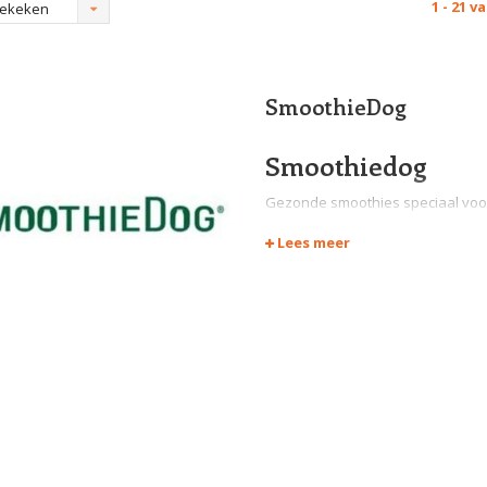
1 - 21 v
bekeken
SmoothieDog
Smoothiedog
Gezonde smoothies speciaal voor
hondentraining, om en gezonde h
Lees meer
drinken en honden met nierprob
extra vocht en vitaminen en miner
Smoothie voor de h
Als je aan een Smoothie denkt, de
De SmoothieDog voor honden bev
worden bereid met het beste spier
kruiden en superfoods. Je kunt 
smaakmaker of als drinkbare tra