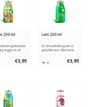
e 250 ml
Lam 250 ml
othieDog Moestuin
De SmoothieDog lam is
dig veggie en zit
geschikt voor elke hond.
met...
Doordat deze ...
€3,95
€3,95