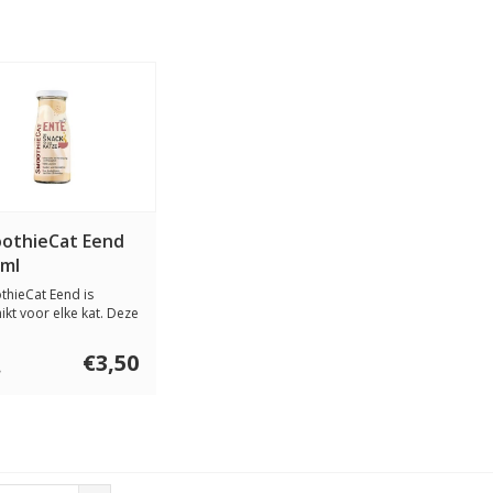
othieCat Eend
 ml
hieCat Eend is
ikt voor elke kat. Deze
nsmoot...
€3,50