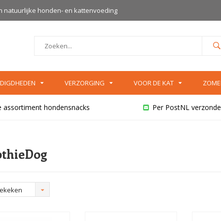
an natuurlijke honden- en kattenvoeding
DIGDHEDEN
VERZORGING
VOOR DE KAT
ZOME
e assortiment hondensnacks
Per PostNL verzonde
thieDog
bekeken