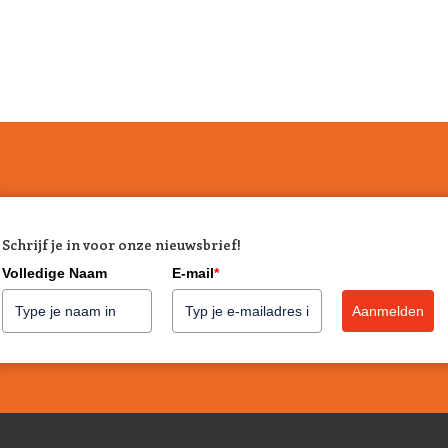
SmoothieDog voor 
SmoothieDog is een perfecte en 
is een vloeibare traktatie voor d
en de superfoods. Voor jou is het
in huis te hebben. Even geen tijd
flesje SmoothieDog over een Lic
Voor alle honden
Het maakt niet uit of jouw hond b
Schrijf je in voor onze nieuwsbrief!
honden. Gebruik het als topping 
gevoerde honden, gebruik het als
Volledige Naam
E-mail
*
een verkoelend ijsje van, gebruik
Aanmelden
booster of als licht verteerbare 
enthousiast over de smoothies 
Voldoende drinken
Voor veel honden is het belangri
honden met nierproblemen, honden