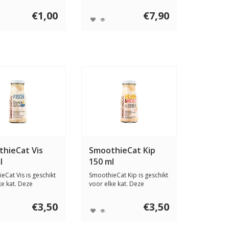
hondensnack met lam,
groenten, fru...
€1,00
€7,90
hieCat Vis
SmoothieCat Kip
l
150 ml
eCat Vis is geschikt
SmoothieCat Kip is geschikt
ke kat. Deze
voor elke kat. Deze
mooth...
kattensmooth...
€3,50
€3,50