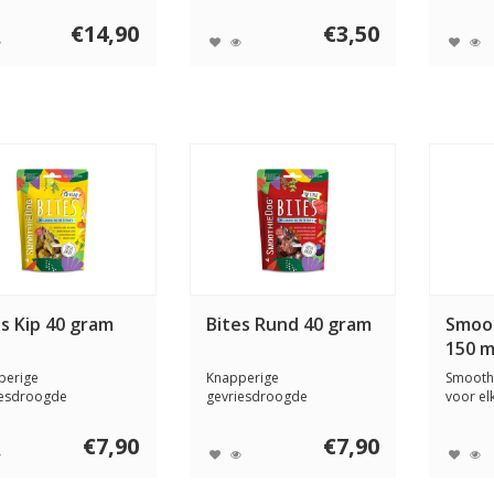
...
kattensmo...
inhoud.
€14,90
€3,50
es Kip 40 gram
Bites Rund 40 gram
Smoot
150 m
perige
Knapperige
Smoothi
iesdroogde
gevriesdroogde
voor el
nsnack met kip,
hondensnack met rund,
kattens
ten, fru...
groenten, fr...
€7,90
€7,90