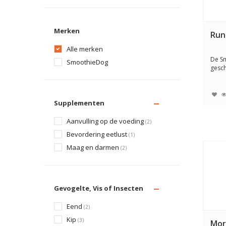
Merken
Run
Alle merken
De S
SmoothieDog
gesch
Deze 
Supplementen
Aanvulling op de voeding
(2)
Bevordering eetlust
(1)
Maag en darmen
(2)
Gevogelte, Vis of Insecten
Eend
(2)
Kip
(3)
Mor