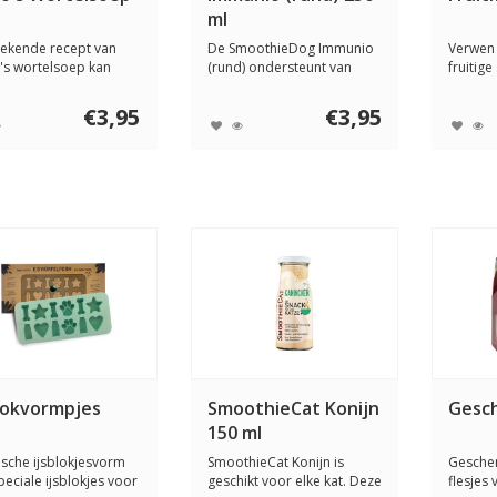
ml
ekende recept van
De SmoothieDog Immunio
Verwen 
's wortelsoep kan
(rund) ondersteunt van
fruitig
n met diar...
nature het imm...
boordev
€3,95
€3,95
blokvormpjes
SmoothieCat Konijn
Gesc
150 ml
ische ijsblokjesvorm
SmoothieCat Konijn is
Geschen
eciale ijsblokjes voor
geschikt voor elke kat. Deze
flesjes