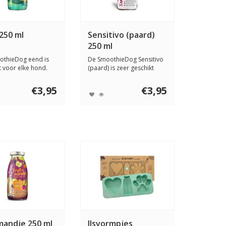
250 ml
Sensitivo (paard)
250 ml
othieDog eend is
De SmoothieDog Sensitivo
t voor elke hond.
(paard) is zeer geschikt
ndens...
voor gevoe...
€3,95
€3,95
mandje 250 ml
IJsvormpjes