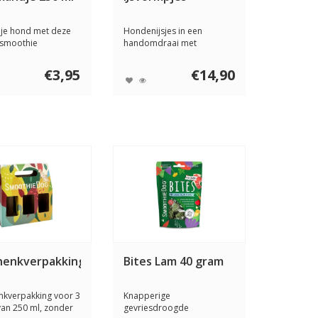
je hond met deze
Hondenijsjes in een
e smoothie
handomdraai met
ol appel, p...
SmoothieDog en deze
supe...
€3,95
€14,90
henkverpakking
Bites Lam 40 gram
kverpakking voor 3
Knapperige
 van 250 ml, zonder
gevriesdroogde