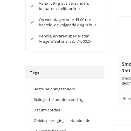
Vanaf 59,- gratis verzonden,
betaal makkelijk online
Op werkdagen voor 15.00 uur
besteld, de volgende dag in huis
Kennis, ervaren specialisten.
Vragen? Bel ons: 085-7450025
Smo
150
Tags
Smoot
gesch
katte
Beste beloningssnacks
Biologische hondenvoeding
Datumvoordeel
Gebitsverzorging
Handmade
Lekkerste koekjes