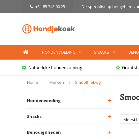
+31 85 745 00 25
De specialist op het gebied v
HONDENVOEDING
SNACKS
BENO
Natuurlijke hondenvoeding
Grootst
Home
Merken
SmoothieDog
Smoo
Hondenvoeding
Snacks
Meest 
Benodigdheden